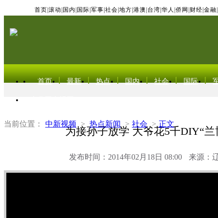
首页
|
滚动
|
国内
|
国际
|
军事
|
社会
|
地方
|
港澳
|
台湾
|
华人
|
侨网
|
财经
|
金融
|
首页
最新
热点
国内
社会
国际
东北亚电视网
当前位置：
中新视频
>
热点新闻
>
社会
>
正文
为接孙子放学 大爷花5千DIY“兰
发布时间：2014年02月18日 08:00
来源：