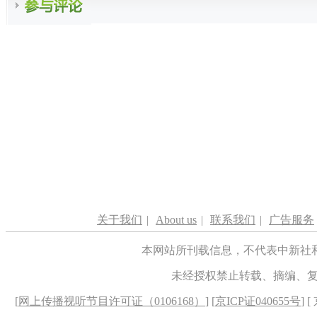
关于我们
|
About us
|
联系我们
|
广告服务
本网站所刊载信息，不代表中新社
未经授权禁止转载、摘编、
[
网上传播视听节目许可证（0106168）
] [
京ICP证040655号
] 