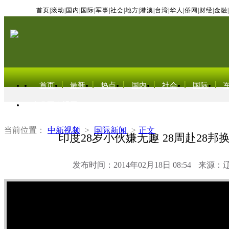
首页
|
滚动
|
国内
|
国际
|
军事
|
社会
|
地方
|
港澳
|
台湾
|
华人
|
侨网
|
财经
|
金融
|
首页
最新
热点
国内
社会
国际
东北亚电视网
当前位置：
中新视频
>
国际新闻
>
正文
印度28岁小伙嫌无趣 28周赴28邦
发布时间：2014年02月18日 08:54
来源：