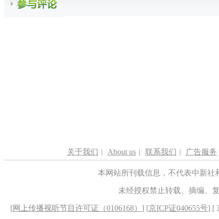
关于我们
|
About us
|
联系我们
|
广告服务
本网站所刊载信息，不代表中新社
未经授权禁止转载、摘编、
[
网上传播视听节目许可证（0106168）
] [
京ICP证040655号
] 