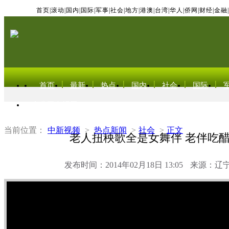
首页
|
滚动
|
国内
|
国际
|
军事
|
社会
|
地方
|
港澳
|
台湾
|
华人
|
侨网
|
财经
|
金融
|
首页
最新
热点
国内
社会
国际
东北亚电视网
当前位置：
中新视频
>
热点新闻
>
社会
>
正文
老人扭秧歌全是女舞伴 老伴吃
发布时间：2014年02月18日 13:05
来源：辽