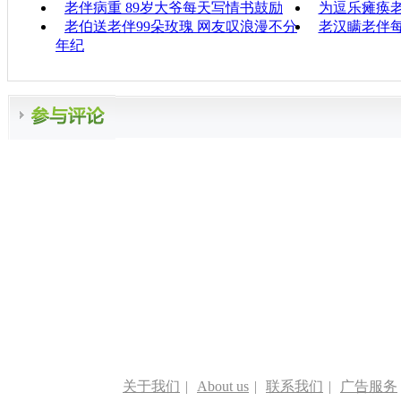
老伴病重 89岁大爷每天写情书鼓励
为逗乐瘫痪老
老伯送老伴99朵玫瑰 网友叹浪漫不分
老汉瞒老伴
年纪
关于我们
|
About us
|
联系我们
|
广告服务