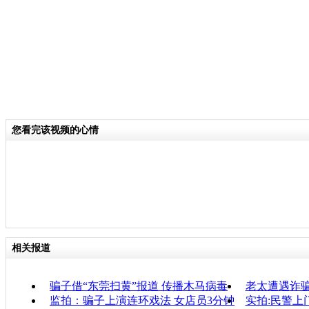
您看完该视频的心情
相关报道
骗子借“东莞扫黄”报道 传播木马病毒
老太遭遇诈骗
监拍：骗子上演连环戏法 女店员3分钟
实拍:民警上