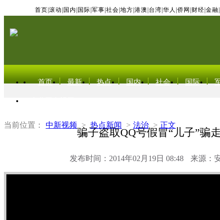
首页
|
滚动
|
国内
|
国际
|
军事
|
社会
|
地方
|
港澳
|
台湾
|
华人
|
侨网
|
财经
|
金融
|
首页
最新
热点
国内
社会
国际
东北亚电视网
当前位置：
中新视频
>
热点新闻
>
法治
>
正文
骗子盗取QQ号假冒“儿子”骗走
发布时间：2014年02月19日 08:48
来源：