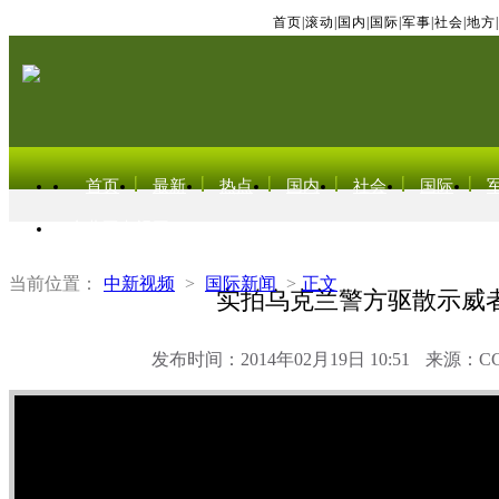
首页
|
滚动
|
国内
|
国际
|
军事
|
社会
|
地方
|
首页
最新
热点
国内
社会
国际
东北亚电视网
当前位置：
中新视频
>
国际新闻
>
正文
实拍乌克兰警方驱散示威
发布时间：2014年02月19日 10:51
来源：C