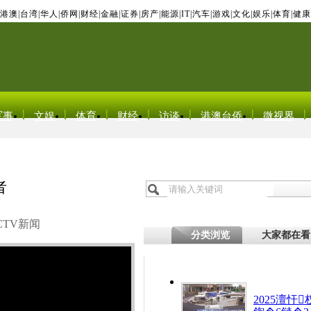
港澳
|
台湾
|
华人
|
侨网
|
财经
|
金融
|
证券
|
房产
|
能源
|
IT
|
汽车
|
游戏
|
文化
|
娱乐
|
体育
|
健康
军事
文娱
体育
财经
访谈
港澳台侨
微视界
者
CTV新闻
分类浏览
大家都在看
2025澶忓