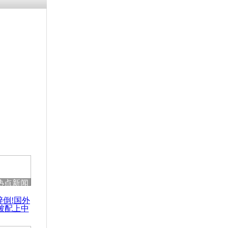
涓ㄥ浗闄呰
褰圭┖鍐涗
-10CE缁
妫€楠岋紝
浗鍏虫敞涓
警方驱散示
热点新闻
醉倒!国外
被配上中
国民乐