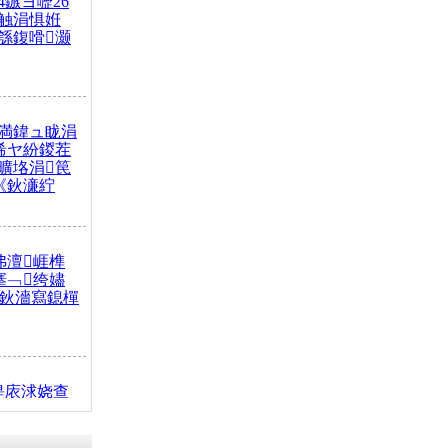
4鏃ヨ嚦26
触涓惧姙
綔鍑嗗灏
満鍏ュ眬涓
浠ヤ紛鍐茬
曠垎涓笢
《鈥濓紵
弗澶崕榫
搴﹁绔嬧
澂鈥濇寫鎴樿
缇庡浗娆查
簹涓庝腑鍥
┾€濓紝鍙嶅
解€斾笢鐩