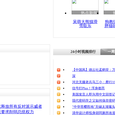
热点新闻
呆萌大熊猫滑
狗教
雪取乐
胖猫
24小时视频排行
一周
【中国风】德云社孟鹤堂：万
深
河北无腿老兵马三小：爬行19
信号灯Plus！浑身都亮
美国发言人即兴用中文回答
现代密码学之父如何保存密
已释放所有反对派示威者
“中华赏樱胜地”无锡太湖鼋
派要求削弱总统权力
清华设计师投身胡同厕所改造