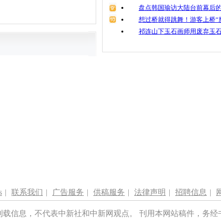
盘点韩国瑜访大陆台前幕后的
想过桥就得跳舞！游客上桥“
祁连山下玉石画师用废弃玉
s
|
联系我们
|
广告服务
|
供稿服务
|
法律声明
|
招聘信息
|
刊载信息，不代表中新社和中新网观点。 刊用本网站稿件，务经