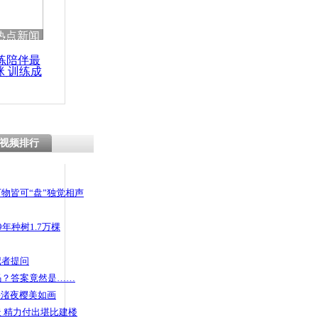
热点新闻
练陪伴最
咪 训练成
功瘦身
视频排行
物皆可“盘”独觉相声
年种树1.7万棵
记者提问
码？答案竟然是……
头渚夜樱美如画
 精力付出堪比建楼