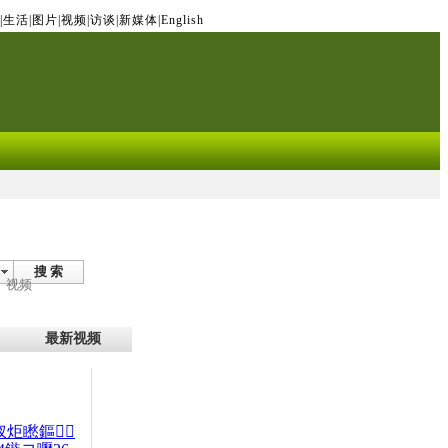
|
生活
|
图片
|
视频
|
访谈
|
新媒体
|
English
搜 索
视频
最新视频
杈炬矁鏂