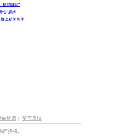
“精彩瞬间”
魔性”起舞
石拼出精美画作
网站地图
|
留言反馈
书面授权。