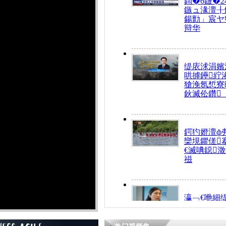
鍧�6鏈�2
鏃ュ湪澶╂
鍚勯」宸ヤ
辩华
缇庡浗涓嬪
哄摢鑸紵
獊浼氬惁寮
鈥滅伀鑽
鍔犳嬁澶ф
欒垷鑺傞
€滅唺鐚
禌
瀛﹁€咃細
€间笢鍗椾
解€滆劚閽
姪鎺ㄤ腑鍥