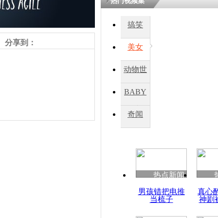
热门视频集
熷悎浣� 
瘑灞€
搞笑
分享到：
美女
娉板浗閫€
笂灏嗭細姝�
动物世
忓彈瀹炴垬
鍚稿紩澶氬
界
ㄤ笘鐣岃
BABY
秀
奇闻
实拍乌克兰
威者
热点新闻
责任编辑：【
杜海涛
】
男孩错把电推
真心
当梳子
神剧