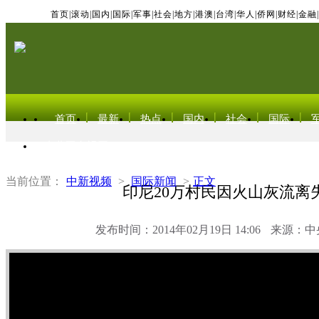
首页
|
滚动
|
国内
|
国际
|
军事
|
社会
|
地方
|
港澳
|
台湾
|
华人
|
侨网
|
财经
|
金融
|
首页
最新
热点
国内
社会
国际
东北亚电视网
当前位置：
中新视频
>
国际新闻
>
正文
印尼20万村民因火山灰流离
发布时间：2014年02月19日 14:06
来源：中