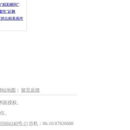
“精彩瞬间”
魔性”起舞
石拼出精美画作
网站地图
|
留言反馈
书面授权。
任。
5004340号-1
] 总机：86-10-87826688