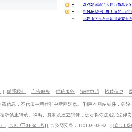
盘点韩国瑜访大陆台前幕后的
想过桥就得跳舞！游客上桥“
祁连山下玉石画师用废弃玉
s
|
联系我们
|
广告服务
|
供稿服务
|
法律声明
|
招聘信息
|
刊载信息，不代表中新社和中新网观点。 刊用本网站稿件，务经
授权禁止转载、摘编、复制及建立镜像，违者将依法追究法律责
8）
] [
京ICP证040655号
] [ 京公网安备：110102003042-1] [
京ICP备0