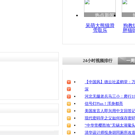
清明祭英烈
魂
热点新闻
呆萌大熊猫滑
狗教
雪取乐
胖猫
实拍:醉酒
不下车 司
夜
24小时视频排行
一周
【中国风】德云社孟鹤堂：万
深
河北无腿老兵马三小：爬行19
信号灯Plus！浑身都亮
美国发言人即兴用中文回答
现代密码学之父如何保存密
“中华赏樱胜地”无锡太湖鼋
清华设计师投身胡同厕所改造