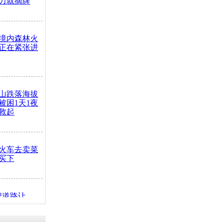
力就摘牌
境内森林火
正在紧张进
山跌落海拔
崖被困1天1夜
救起
火车去卖菜
买下
把道路让
突发疾病交