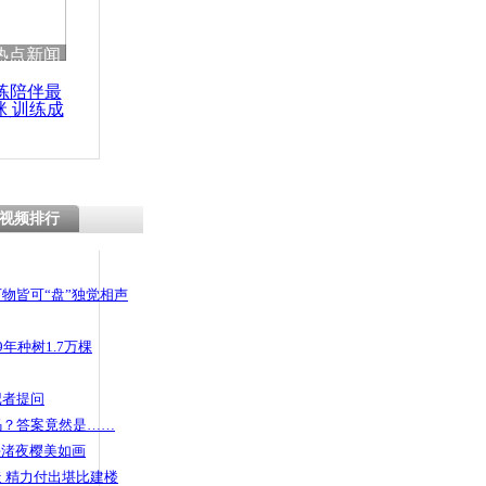
 哀思悼忠
热点新闻
练陪伴最
咪 训练成
功瘦身
老汉乘公交
机陪聊至深
视频排行
物皆可“盘”独觉相声
年种树1.7万棵
记者提问
码？答案竟然是……
头渚夜樱美如画
 精力付出堪比建楼