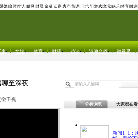
港澳
|
台湾
|
华人
|
侨网
|
财经
|
金融
|
证券
|
房产
|
能源
|
IT
|
汽车
|
游戏
|
文化
|
娱乐
|
体育
|
健康
军事
文娱
体育
财经
访谈
港澳台侨
微视界
陪聊至深夜
安徽卫视
分类浏览
大家都在看
新闻1+1