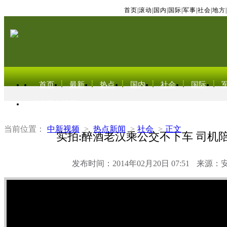
首页
|
滚动
|
国内
|
国际
|
军事
|
社会
|
地方
|
首页
最新
热点
国内
社会
国际
东北亚电视网
当前位置：
中新视频
>
热点新闻
>
社会
>
正文
实拍:醉酒老汉乘公交不下车 司机
发布时间：2014年02月20日 07:51
来源：