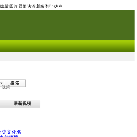
|
生活
|
图片
|
视频
|
访谈
|
新媒体
|
English
搜 索
视频
最新视频
：历史文化名