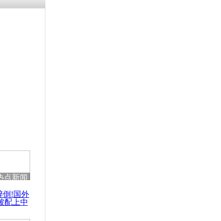
残疾男子因
砸银行
千年传统习
众为娥皇女
行被查情绪
回答崩溃原
热点新闻
乡上万人欢
醉倒!国外
节
被配上中
国民乐