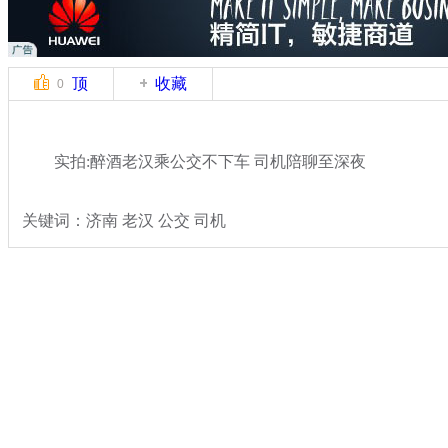
顶
收藏
0
实拍:醉酒老汉乘公交不下车 司机陪聊至深夜
关键词：济南 老汉 公交 司机
分类名称：
热点新闻