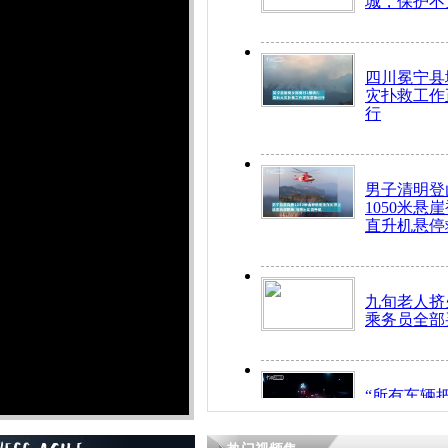
城，保护不
四川冕宁县
灾扑救工作
行
男子清明登
1050米悬
直升机悬停
九旬老人挤
乘务员全部
“所有车辆
开！”儿童
警急速救助