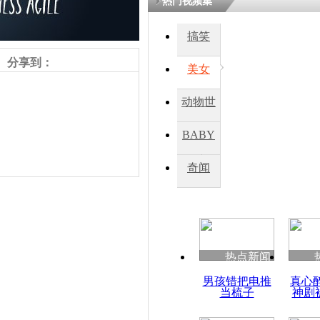
热门视频集
搞笑
四川一精神
病发持大锤
分享到：
美女
动物世
探访传承四
俗：近万民
界
BABY
英省亲送行
秀
奇闻
小伙骑车逆
崩溃 网上
因
责任编辑：【
刘笑瑜
】
热点新闻
四川兴文苗
男孩错把电推
真心
度苗族花山
当梳子
神剧