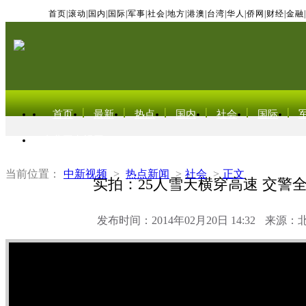
首页
|
滚动
|
国内
|
国际
|
军事
|
社会
|
地方
|
港澳
|
台湾
|
华人
|
侨网
|
财经
|
金融
|
首页
最新
热点
国内
社会
国际
东北亚电视网
当前位置：
中新视频
>
热点新闻
>
社会
>
正文
实拍：25人雪天横穿高速 交警
发布时间：2014年02月20日 14:32
来源：