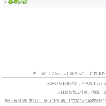
关于我们
|
About us
|
联系我们
|
广告服务
本网站所刊载信息，不代表中新社
未经授权禁止转载、摘编、
[
网上传播视听节目许可证（0106168）
] [
京ICP证040655号
] 