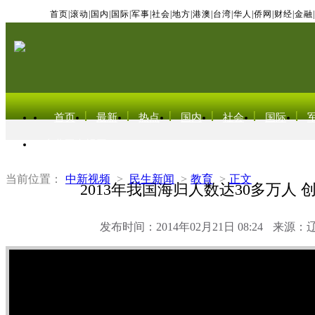
首页
|
滚动
|
国内
|
国际
|
军事
|
社会
|
地方
|
港澳
|
台湾
|
华人
|
侨网
|
财经
|
金融
|
首页
最新
热点
国内
社会
国际
东北亚电视网
当前位置：
中新视频
>
民生新闻
>
教育
>
正文
2013年我国海归人数达30多万人 
发布时间：2014年02月21日 08:24
来源：