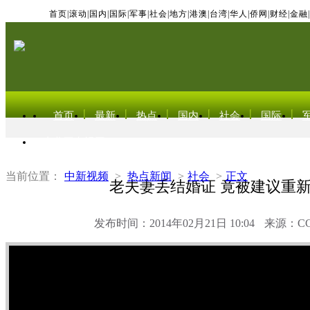
首页
|
滚动
|
国内
|
国际
|
军事
|
社会
|
地方
|
港澳
|
台湾
|
华人
|
侨网
|
财经
|
金融
|
首页
最新
热点
国内
社会
国际
东北亚电视网
当前位置：
中新视频
>
热点新闻
>
社会
>
正文
老夫妻丢结婚证 竟被建议重
发布时间：2014年02月21日 10:04
来源：C