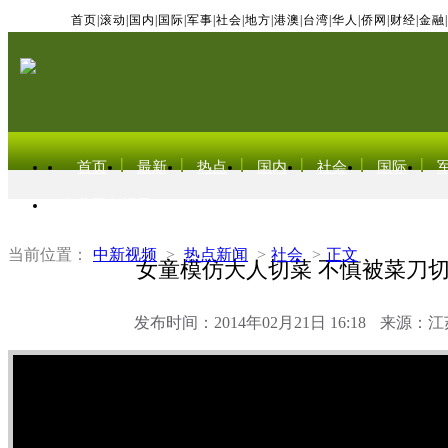
首页
|
滚动
|
国内
|
国际
|
军事
|
社会
|
地方
|
港澳
|
台湾
|
华人
|
侨网
|
财经
|
金融
|
首页
最新
热点
国内
社会
国际
东北亚电视网
当前位置：
中新视频
>
热点新闻
>
社会
>
正文
女童模仿大人切菜 不慎被菜刀
发布时间：2014年02月21日 16:18
来源：江