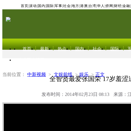
首页
|
滚动
|
国内
|
国际
|
军事
|
社会
|
地方
|
港澳
|
台湾
|
华人
|
侨网
|
财经
|
金融
|
首页
最新
热点
国内
社会
国际
东北亚电视网
当前位置：
中新视频
>
文娱前线
>
娱乐
>
正文
全智贤最爱张国荣 17岁羞涩
发布时间：2014年02月23日 08:13
来源：