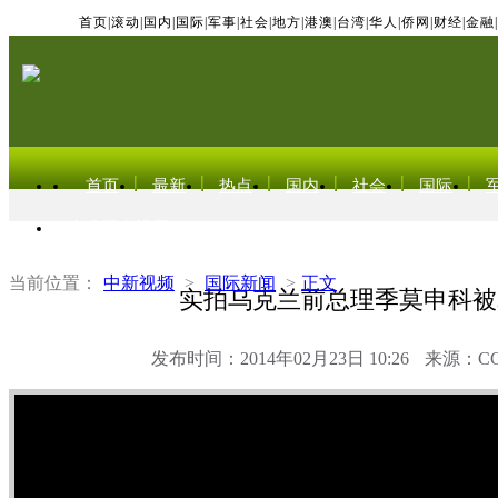
首页
|
滚动
|
国内
|
国际
|
军事
|
社会
|
地方
|
港澳
|
台湾
|
华人
|
侨网
|
财经
|
金融
|
首页
最新
热点
国内
社会
国际
东北亚电视网
当前位置：
中新视频
>
国际新闻
>
正文
实拍乌克兰前总理季莫申科被
发布时间：2014年02月23日 10:26
来源：C