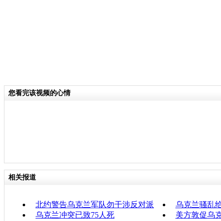
您看完该视频的心情
相关报道
北约警告乌克兰军队勿干涉反对派
乌克兰骚乱
乌克兰冲突已致75人死
美方敦促乌