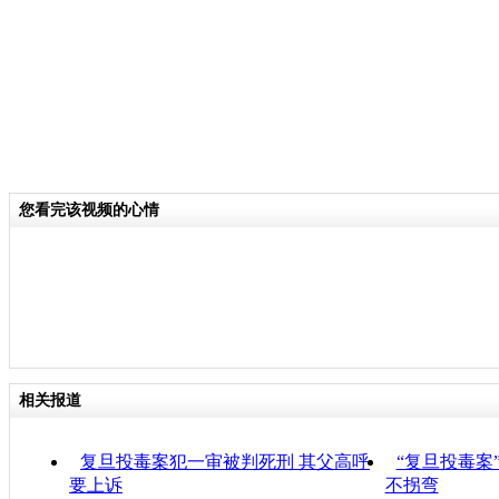
您看完该视频的心情
相关报道
复旦投毒案犯一审被判死刑 其父高呼
“复旦投毒案
要上诉
不拐弯