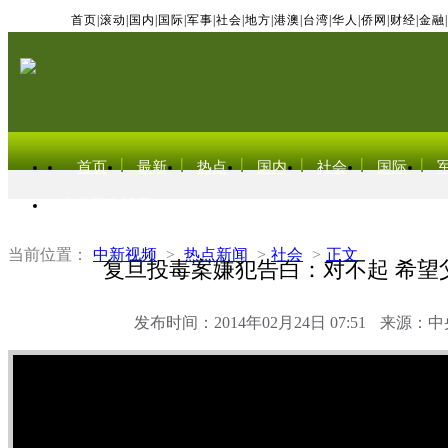
首页
|
滚动
|
国内
|
国际
|
军事
|
社会
|
地方
|
港澳
|
台湾
|
华人
|
侨网
|
财经
|
金融
|
首页
最新
热点
国内
社会
国际
东北亚电视网
当前位置：
中新视频
>
热点新闻
>
社会
>
正文
复旦投毒案嫌犯告白：对不起 希望
发布时间：2014年02月24日 07:51
来源：中