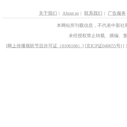
关于我们
|
About us
|
联系我们
|
广告服务
本网站所刊载信息，不代表中新社
未经授权禁止转载、摘编、
[
网上传播视听节目许可证（0106168）
] [
京ICP证040655号
] 