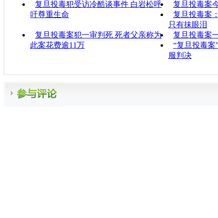
复旦投毒犯受访冷酷谈事件 白岩松呼
复旦投毒案今
吁尊重生命
复旦投毒案：
只有抹眼泪
复旦投毒案犯一审判死 死者父亲称为
复旦投毒案一
此案花费逾11万
“复旦投毒案
服判决