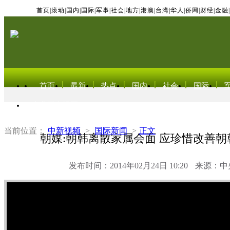
首页
|
滚动
|
国内
|
国际
|
军事
|
社会
|
地方
|
港澳
|
台湾
|
华人
|
侨网
|
财经
|
金融
|
首页
最新
热点
国内
社会
国际
东北亚电视网
当前位置：
中新视频
>
国际新闻
>
正文
朝媒:朝韩离散家属会面 应珍惜改善
发布时间：2014年02月24日 10:20
来源：中