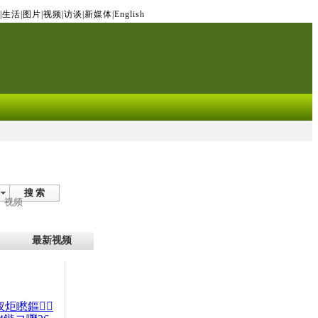
|
生活
|
图片
|
视频
|
访谈
|
新媒体
|
English
搜 索
视频
最新视频
杈炬矁鏂