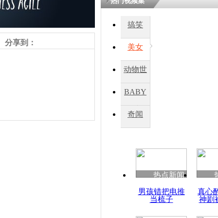
热门视频集
熷悎浣� 
瘑灞€
搞笑
分享到：
美女
娉板浗閫€
笂灏嗭細姝�
动物世
忓彈瀹炴垬
鍚稿紩澶氬
界
ㄤ笘鐣岃
BABY
秀
奇闻
季莫申科表
总理一职
热点新闻
责任编辑：【
刘笑瑜
】
男孩错把电推
真心
当梳子
神剧