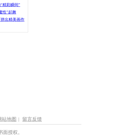
“精彩瞬间”
魔性”起舞
石拼出精美画作
网站地图
|
留言反馈
书面授权。