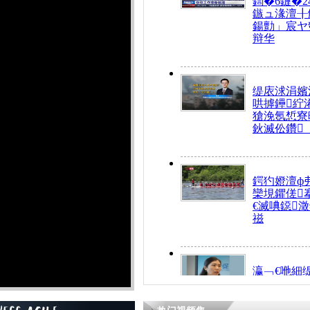
鍧�6鏈�2
鏃ュ湪澶╂
鍚勯」宸ヤ
辩华
缇庡浗涓嬪
哄摢鑸紵
獊浼氬惁寮
鈥滅伀鑽
鍔犳嬁澶ф
欒垷鑺傞
€滅唺鐚
禌
瀛﹁€咃細
€间笢鍗椾
解€滆劚閽
姪鎺ㄤ腑鍥