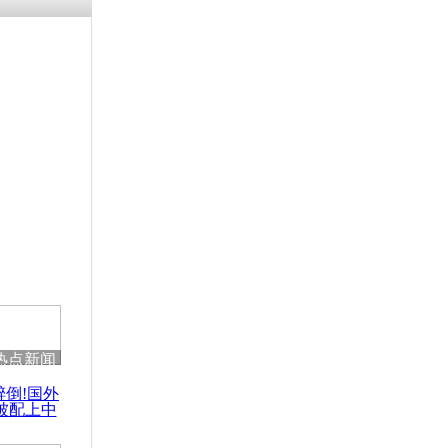
涓ㄥ浗闄呰
褰圭┖鍐涗
-10CE缁
妫€楠岋紝
浗鍏虫敞涓
态不愿出任
热点新闻
醉倒!国外
被配上中
国民乐