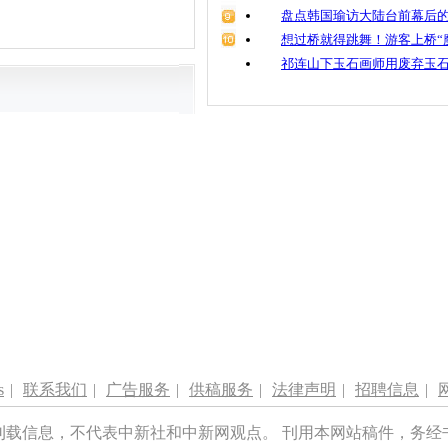
盘点韩国瑜访大陆台前幕后的
想过桥就得跳舞！游客上桥“
祁连山下玉石画师用废弃玉
s
|
联系我们
|
广告服务
|
供稿服务
|
法律声明
|
招聘信息
|
刊载信息，不代表中新社和中新网观点。 刊用本网站稿件，务经