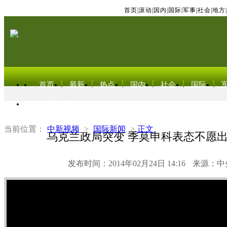
首页
|
滚动
|
国内
|
国际
|
军事
|
社会
|
地方
|
首页
最新
热点
国内
社会
国际
东北亚电视网
当前位置：
中新视频
>
国际新闻
>
正文
乌克兰政局突变 季莫申科表态不愿
发布时间：2014年02月24日 14:16
来源：中