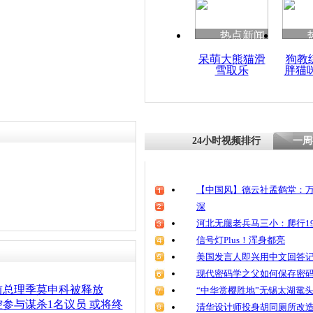
热点新闻
呆萌大熊猫滑
狗教
雪取乐
胖猫
24小时视频排行
一周
【中国风】德云社孟鹤堂：万
深
河北无腿老兵马三小：爬行19
信号灯Plus！浑身都亮
美国发言人即兴用中文回答
现代密码学之父如何保存密
前总理季莫申科被释放
“中华赏樱胜地”无锡太湖鼋
参与谋杀1名议员 或将终
清华设计师投身胡同厕所改造