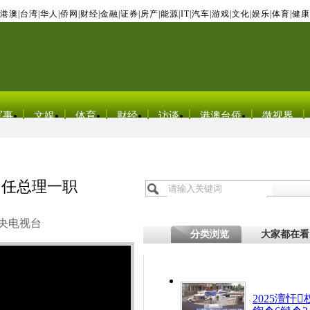
港澳
|
台湾
|
华人
|
侨网
|
财经
|
金融
|
证券
|
房产
|
能源
|
IT
|
汽车
|
游戏
|
文化
|
娱乐
|
体育
|
健康
军事
文娱
体育
财经
访谈
港澳台侨
微视界
出任总理一职
央电视台
分类浏览
大家都在看
2025澶忓