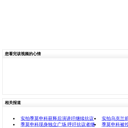
您看完该视频的心情
相关报道
实拍季莫申科获释后演讲吁继续抗议
实拍乌克兰
季莫申科现身独立广场 呼吁抗议者继
季莫申科被控