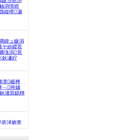
4鏃ヨ嚦26
触涓惧姙
綔鍑嗗灏
満鍏ュ眬涓
浠ヤ紛鍐茬
曠垎涓笢
《鈥濓紵
弗澶崕榫
搴﹁绔嬧
澂鈥濇寫鎴樿
缇庡浗娆查
簹涓庝腑鍥
┾€濓紝鍙嶅
解€斾笢鐩