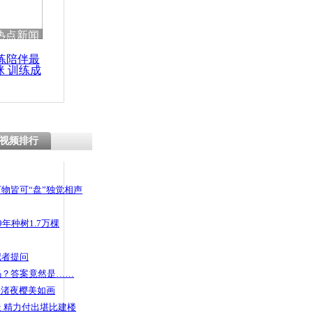
热点新闻
练陪伴最
咪 训练成
功瘦身
视频排行
物皆可“盘”独觉相声
年种树1.7万棵
记者提问
码？答案竟然是……
头渚夜樱美如画
 精力付出堪比建楼