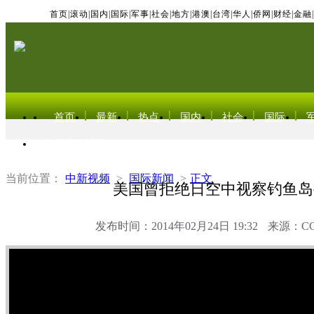
首页
|
滚动
|
国内
|
国际
|
军事
|
社会
|
地方
|
港澳
|
台湾
|
华人
|
侨网
|
财经
|
金融
|
首页
最新
热点
国内
社会
国际
东北亚电视网
当前位置：
中新视频
>
国际新闻
>
正文
美国曾拒绝日空中视察钓鱼岛
发布时间：2014年02月24日 19:32
来源：C