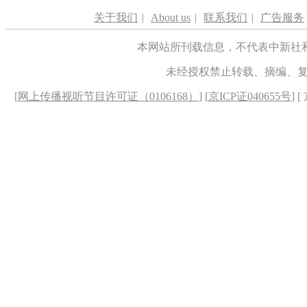
关于我们
|
About us
|
联系我们
|
广告服务
本网站所刊载信息，不代表中新社
未经授权禁止转载、摘编、
[
网上传播视听节目许可证（0106168）
] [
京ICP证040655号
] 