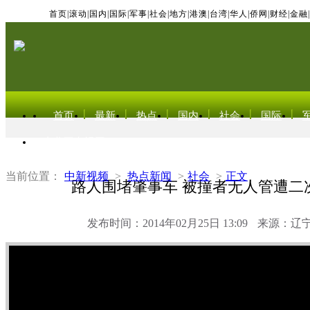
首页
|
滚动
|
国内
|
国际
|
军事
|
社会
|
地方
|
港澳
|
台湾
|
华人
|
侨网
|
财经
|
金融
|
首页
最新
热点
国内
社会
国际
东北亚电视网
当前位置：
中新视频
>
热点新闻
>
社会
>
正文
路人围堵肇事车 被撞者无人管遭二
发布时间：2014年02月25日 13:09
来源：辽