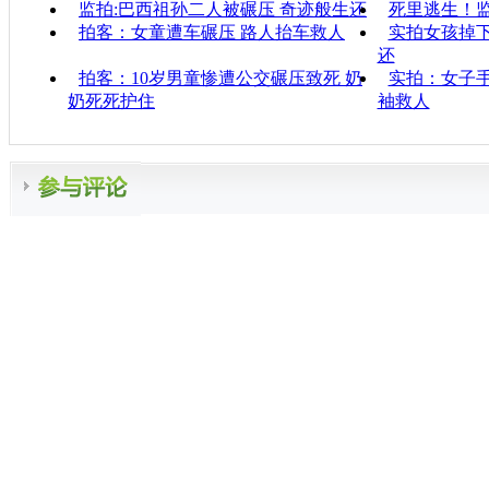
监拍:巴西祖孙二人被碾压 奇迹般生还
死里逃生！
拍客：女童遭车碾压 路人抬车救人
实拍女孩掉
还
拍客：10岁男童惨遭公交碾压致死 奶
实拍：女子手
奶死死护住
袖救人