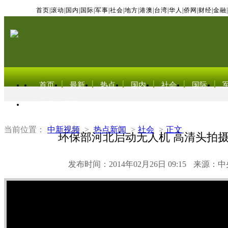
首页
|
滚动
|
国内
|
国际
|
军事
|
社会
|
地方
|
港澳
|
台湾
|
华人
|
侨网
|
财经
|
金融
|
首页
最新
热点
国内
社会
国际
东北亚电视网
当前位置：
中新视频
>
热点新闻
>
社会
>
正文
环保部河北启动无人机 高清头拍
发布时间：2014年02月26日 09:15
来源：中