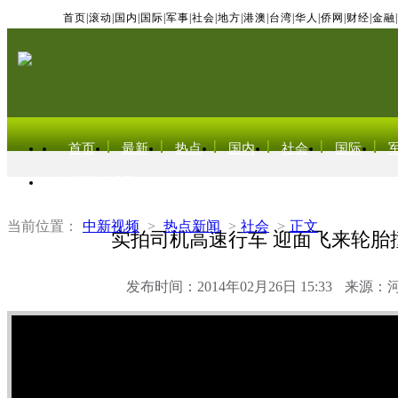
首页
|
滚动
|
国内
|
国际
|
军事
|
社会
|
地方
|
港澳
|
台湾
|
华人
|
侨网
|
财经
|
金融
|
首页
最新
热点
国内
社会
国际
东北亚电视网
当前位置：
中新视频
>
热点新闻
>
社会
>
正文
实拍司机高速行车 迎面飞来轮胎
发布时间：2014年02月26日 15:33
来源：