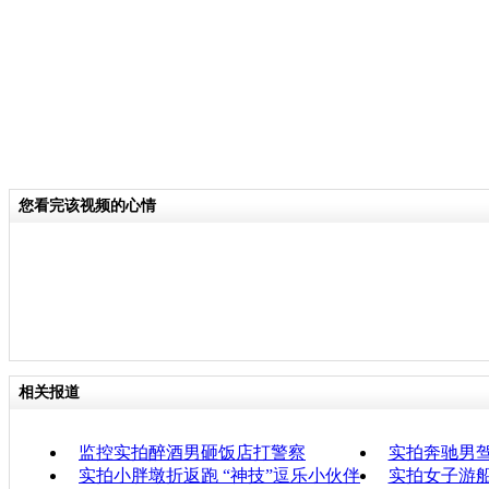
您看完该视频的心情
相关报道
监控实拍醉酒男砸饭店打警察
实拍奔驰男
实拍小胖墩折返跑 “神技”逗乐小伙伴
实拍女子游