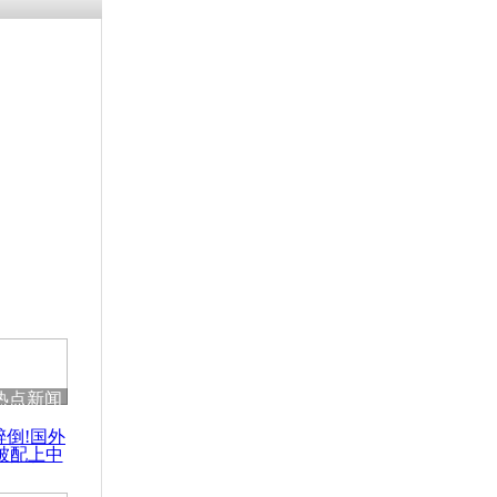
残疾男子因
砸银行
千年传统习
众为娥皇女
行被查情绪
回答崩溃原
热点新闻
乡上万人欢
醉倒!国外
节
被配上中
国民乐