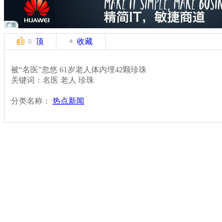
顶
收藏
0
被“名医”忽悠 61岁老人体内埋42颗珍珠
关键词：名医 老人 珍珠
分类名称：
热点新闻