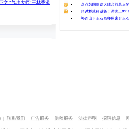
下文 "气功大师"王林香港
盘点韩国瑜访大陆台前幕后的
想过桥就得跳舞！游客上桥“
祁连山下玉石画师用废弃玉
s
|
联系我们
|
广告服务
|
供稿服务
|
法律声明
|
招聘信息
|