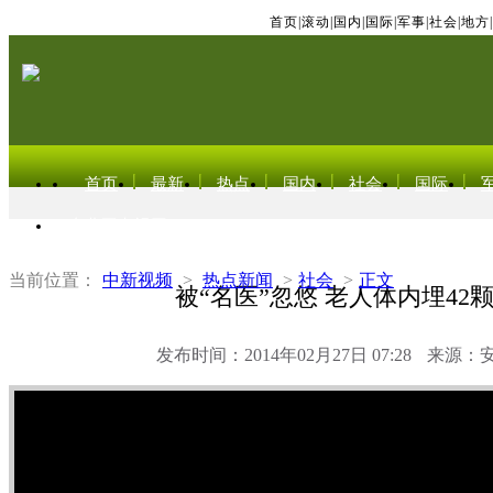
首页
|
滚动
|
国内
|
国际
|
军事
|
社会
|
地方
|
首页
最新
热点
国内
社会
国际
东北亚电视网
当前位置：
中新视频
>
热点新闻
>
社会
>
正文
被“名医”忽悠 老人体内埋42
发布时间：2014年02月27日 07:28
来源：