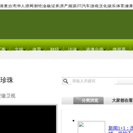
港澳
|
台湾
|
华人
|
侨网
|
财经
|
金融
|
证券
|
房产
|
能源
|
IT
|
汽车
|
游戏
|
文化
|
娱乐
|
体育
|
健康
军事
文娱
体育
财经
访谈
港澳台侨
微视界
颗珍珠
安徽卫视
分类浏览
大家都在看
新闻1+1