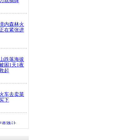
力就摘牌
境内森林火
正在紧张进
山跌落海拔
崖被困1天1夜
救起
火车去卖菜
买下
把道路让
突发疾病交