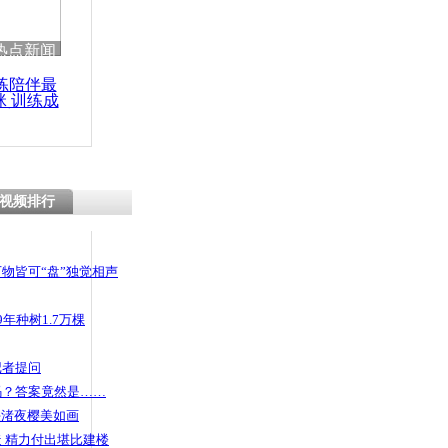
 哀思悼忠
热点新闻
练陪伴最
咪 训练成
功瘦身
悠 老人体内
视频排行
物皆可“盘”独觉相声
年种树1.7万棵
记者提问
码？答案竟然是……
头渚夜樱美如画
 精力付出堪比建楼