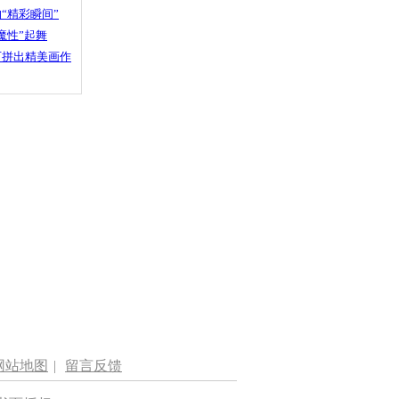
“精彩瞬间”
魔性”起舞
石拼出精美画作
网站地图
|
留言反馈