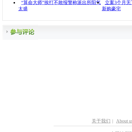
“算命大师”挨打不敢报警称派出所阳气
立案3个月无
太盛
新购豪宅
关于我们
|
About u