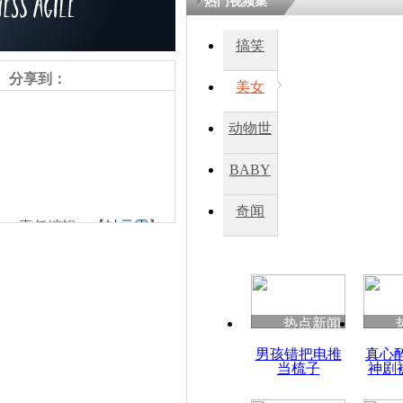
热门视频集
搞笑
四川一精神
病发持大锤
分享到：
美女
动物世
探访传承四
俗：近万民
界
BABY
英省亲送行
秀
奇闻
责任编辑：【
钟元霞
】
小伙骑车逆
崩溃 网上
因
热点新闻
四川兴文苗
男孩错把电推
真心
度苗族花山
当梳子
神剧