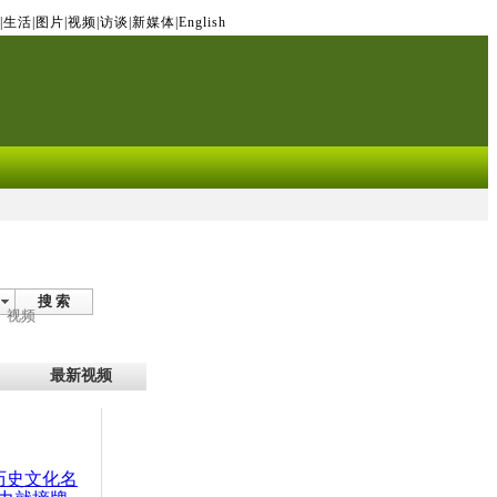
|
生活
|
图片
|
视频
|
访谈
|
新媒体
|
English
搜 索
视频
最新视频
：历史文化名