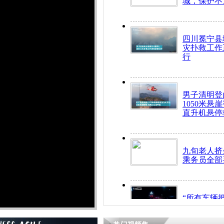
城，保护不
四川冕宁县
灾扑救工作
行
男子清明登
1050米悬
直升机悬停
九旬老人挤
乘务员全部
“所有车辆
开！”儿童
警急速救助