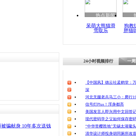
清明祭英烈
魂
热点新闻
呆萌大熊猫滑
狗教
雪取乐
胖猫
被“名医”忽
埋42颗珍珠
24小时视频排行
一周
【中国风】德云社孟鹤堂：万
深
河北无腿老兵马三小：爬行19
信号灯Plus！浑身都亮
美国发言人即兴用中文回答
现代密码学之父如何保存密
被骗献身 10年多次送钱
“中华赏樱胜地”无锡太湖鼋
清华设计师投身胡同厕所改造