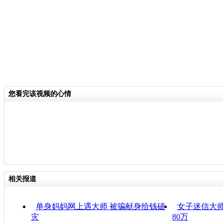
您看完该视频的心情
相关报道
单身妈妈网上遇大师 被骗献身给钱破
女子迷信大师
灾
80万