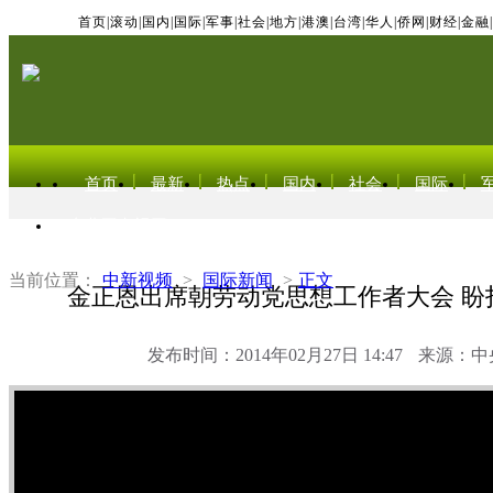
首页
|
滚动
|
国内
|
国际
|
军事
|
社会
|
地方
|
港澳
|
台湾
|
华人
|
侨网
|
财经
|
金融
|
首页
最新
热点
国内
社会
国际
东北亚电视网
当前位置：
中新视频
>
国际新闻
>
正文
金正恩出席朝劳动党思想工作者大会 盼打
发布时间：2014年02月27日 14:47
来源：中