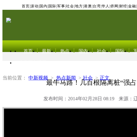
首页
|
滚动
|
国内
|
国际
|
军事
|
社会
|
地方
|
港澳
|
台湾
|
华人
|
侨网
|
财经
|
金融
|
首页
最新
热点
国内
社会
国际
东北亚电视网
当前位置：
中新视频
>
热点新闻
>
社会
>
正文
最牛马路！几百根隔离桩“强占
发布时间：2014年02月28日 08:19
来源：