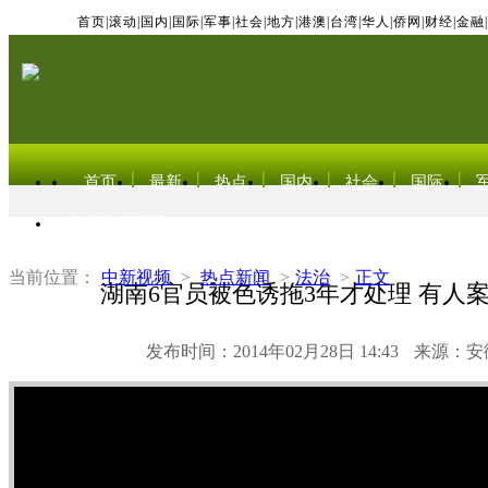
首页
|
滚动
|
国内
|
国际
|
军事
|
社会
|
地方
|
港澳
|
台湾
|
华人
|
侨网
|
财经
|
金融
|
首页
最新
热点
国内
社会
国际
东北亚电视网
当前位置：
中新视频
>
热点新闻
>
法治
>
正文
湖南6官员被色诱拖3年才处理 有人
发布时间：2014年02月28日 14:43
来源：安