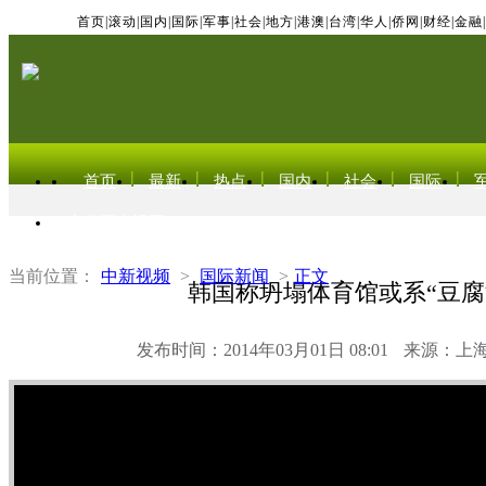
首页
|
滚动
|
国内
|
国际
|
军事
|
社会
|
地方
|
港澳
|
台湾
|
华人
|
侨网
|
财经
|
金融
|
首页
最新
热点
国内
社会
国际
东北亚电视网
当前位置：
中新视频
>
国际新闻
>
正文
韩国称坍塌体育馆或系“豆腐
发布时间：2014年03月01日 08:01
来源：上