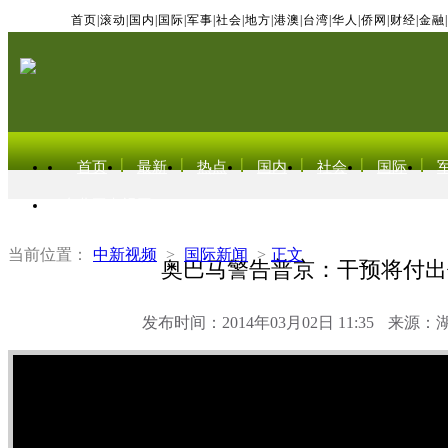
首页
|
滚动
|
国内
|
国际
|
军事
|
社会
|
地方
|
港澳
|
台湾
|
华人
|
侨网
|
财经
|
金融
|
首页
最新
热点
国内
社会
国际
东北亚电视网
当前位置：
中新视频
>
国际新闻
>
正文
奥巴马警告普京：干预将付出
发布时间：2014年03月02日 11:35
来源：