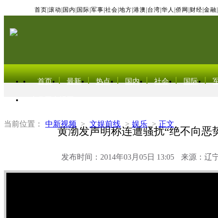
首页
|
滚动
|
国内
|
国际
|
军事
|
社会
|
地方
|
港澳
|
台湾
|
华人
|
侨网
|
财经
|
金融
|
首页
最新
热点
国内
社会
国际
东北亚电视网
当前位置：
中新视频
>
文娱前线
>
娱乐
>
正文
黄渤发声明称连遭骚扰“绝不向恶
发布时间：2014年03月05日 13:05
来源：辽