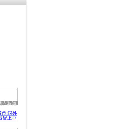
热点新闻
醉倒!国外
被配上中
国民乐