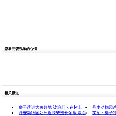
您看完该视频的心情
相关报道
狮子误进大象领地 被追赶卡在树上
丹麦动物园
丹麦动物园处死近亲繁殖长颈鹿 喂食
实拍：狮子