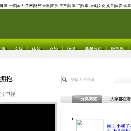
港澳
|
台湾
|
华人
|
侨网
|
财经
|
金融
|
证券
|
房产
|
能源
|
IT
|
汽车
|
游戏
|
文化
|
娱乐
|
体育
|
健康
军事
文娱
体育
财经
访谈
港澳台侨
微视界
拥抱
辽宁卫视
分类浏览
大家都在看
南非小狮子