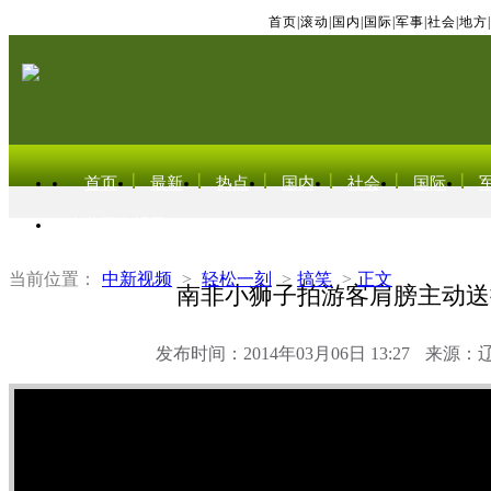
首页
|
滚动
|
国内
|
国际
|
军事
|
社会
|
地方
|
首页
最新
热点
国内
社会
国际
东北亚电视网
当前位置：
中新视频
>
轻松一刻
>
搞笑
>
正文
南非小狮子拍游客肩膀主动送
发布时间：2014年03月06日 13:27
来源：