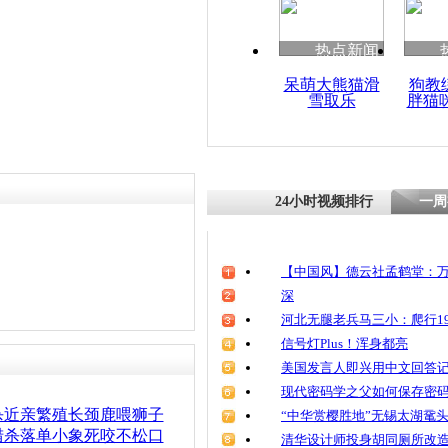
热点新闻
呆萌大熊猫滑
狗教
雪取乐
胖猫
24小时视频排行
一周
【中国风】德云社孟鹤堂：万
深
河北无腿老兵马三小：爬行19
信号灯Plus！浑身都亮
美国发言人即兴用中文回答
现代密码学之父如何保存密
杀近亲繁殖长颈鹿喂狮子
“中华赏樱胜地”无锡太湖鼋
猎杀落单小象死咬不松口
清华设计师投身胡同厕所改造