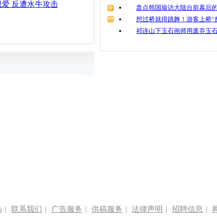
爱 反遭水牛攻击
盘点韩国瑜访大陆台前幕后的
想过桥就得跳舞！游客上桥“
祁连山下玉石画师用废弃玉
s
|
联系我们
|
广告服务
|
供稿服务
|
法律声明
|
招聘信息
|