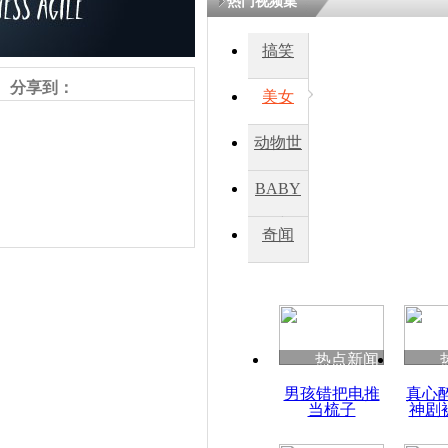
热门视频集
搞笑
分享到：
美女
动物世
界
BABY
秀
奇闻
责任编辑：【
王胤
】
热点新闻
男孩错把电推
真心
当梳子
神剧