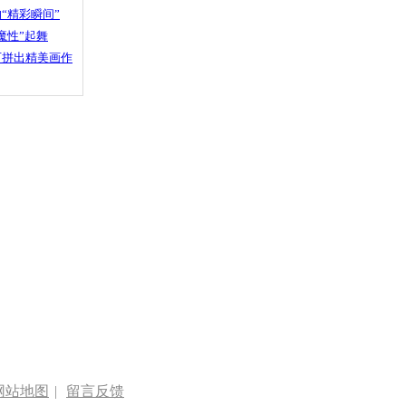
“精彩瞬间”
魔性”起舞
石拼出精美画作
网站地图
|
留言反馈