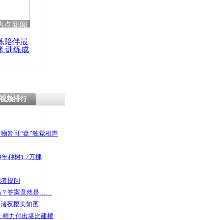
热点新闻
练陪伴最
咪 训练成
功瘦身
视频排行
物皆可“盘”独觉相声
年种树1.7万棵
记者提问
码？答案竟然是……
头渚夜樱美如画
 精力付出堪比建楼