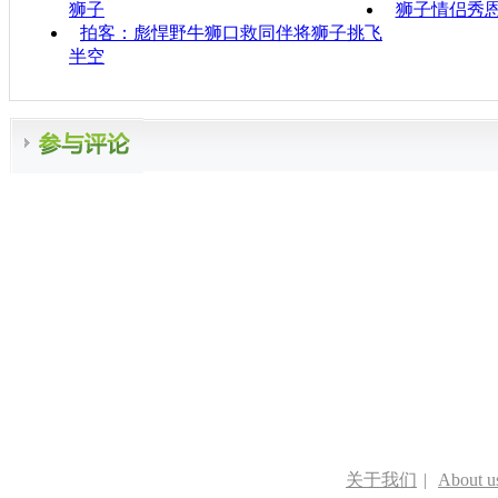
狮子
狮子情侣秀恩
拍客：彪悍野牛狮口救同伴将狮子挑飞
半空
关于我们
|
About u