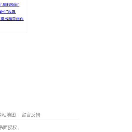
“精彩瞬间”
魔性”起舞
石拼出精美画作
网站地图
|
留言反馈
书面授权。