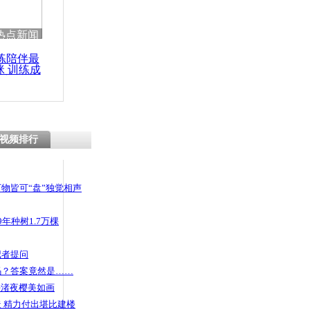
热点新闻
练陪伴最
咪 训练成
功瘦身
视频排行
物皆可“盘”独觉相声
年种树1.7万棵
记者提问
码？答案竟然是……
头渚夜樱美如画
 精力付出堪比建楼