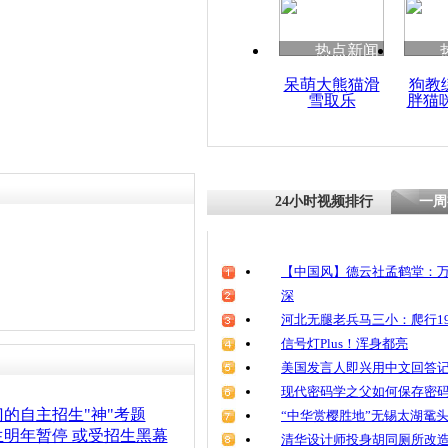
热点新闻
呆萌大熊猫滑
狗教
雪取乐
胖猫
24小时视频排行
一周
【中国风】德云社孟鹤堂：万
深
河北无腿老兵马三小：爬行19
信号灯Plus！浑身都亮
美国发言人即兴用中文回答
现代密码学之父如何保存密
的自主招生"神"考题
“中华赏樱胜地”无锡太湖鼋
明年暂停 或受招生黑幕
清华设计师投身胡同厕所改造