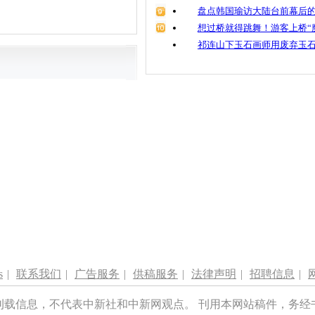
盘点韩国瑜访大陆台前幕后的
想过桥就得跳舞！游客上桥“
祁连山下玉石画师用废弃玉
s
|
联系我们
|
广告服务
|
供稿服务
|
法律声明
|
招聘信息
|
刊载信息，不代表中新社和中新网观点。 刊用本网站稿件，务经