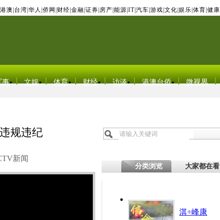
港澳
|
台湾
|
华人
|
侨网
|
财经
|
金融
|
证券
|
房产
|
能源
|
IT
|
汽车
|
游戏
|
文化
|
娱乐
|
体育
|
健康
军事
文娱
体育
财经
访谈
港澳台侨
微视界
违规违纪
CTV新闻
分类浏览
大家都在看
淇÷峰康