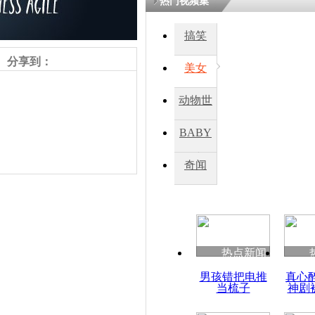
热门视频集
搞笑
分享到：
美女
动物世
界
BABY
秀
奇闻
热点新闻
责任编辑：【
杜海涛
】
男孩错把电推
真心
当梳子
神剧