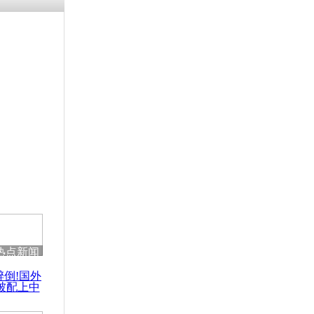
热点新闻
醉倒!国外
被配上中
国民乐