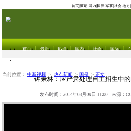
首页
|
滚动
|
国内
|
国际
|
军事
|
社会
|
地方
|
首页
最新
热点
国内
社会
国际
东北亚电视网
当前位置：
中新视频
>
热点新闻
>
国是
>
正文
钟秉林：应严肃处理自主招生中的
发布时间：2014年03月09日 11:00
来源：C