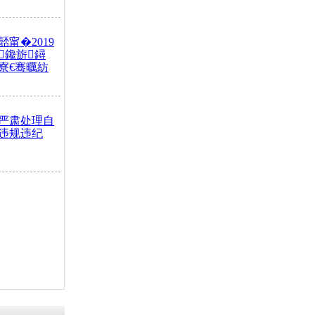
甯�2019
鑱旂鐞
寮€骞曞紡
严肃处理自
违规违纪