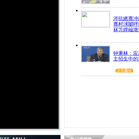
涔犺繎骞冲嚭
骞村浗闄呯
冧笘鐣屾澂
钟秉林：应
主招生中的