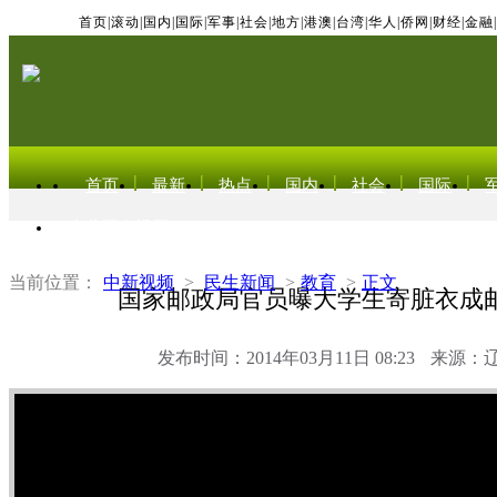
首页
|
滚动
|
国内
|
国际
|
军事
|
社会
|
地方
|
港澳
|
台湾
|
华人
|
侨网
|
财经
|
金融
|
首页
最新
热点
国内
社会
国际
东北亚电视网
当前位置：
中新视频
>
民生新闻
>
教育
>
正文
国家邮政局官员曝大学生寄脏衣成
发布时间：2014年03月11日 08:23
来源：