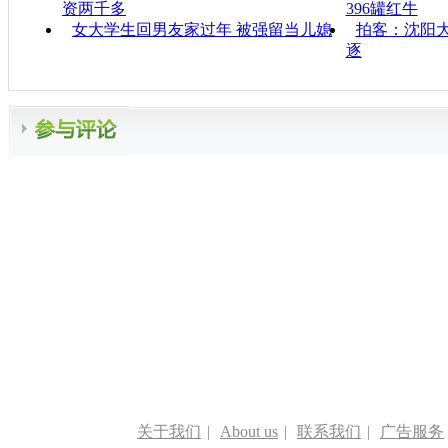
资两千多
396罐红牛
女大学生回男友家过年 被强留当儿媳
拍客：沈阳
逐
关于我们
|
About us
|
联系我们
|
广告服务