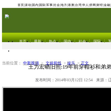
首页
|
滚动
|
国内
|
国际
|
军事
|
社会
|
地方
|
港澳
|
台湾
|
华人
|
侨网
|
财经
|
金融
|
首页
最新
热点
国内
社会
国际
东北亚电视网
当前位置：
中新视频
>
文娱前线
>
娱乐
>
正文
王力宏晒旧照:19年前穿帽衫和弟
发布时间：2014年03月12日 12:54
来源：