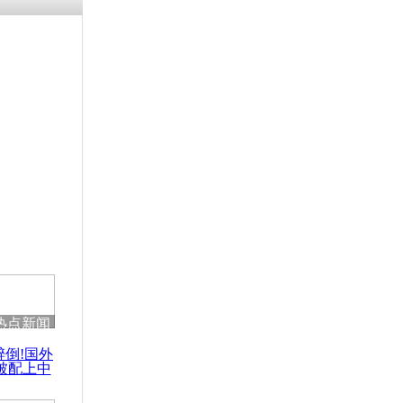
热点新闻
醉倒!国外
被配上中
国民乐