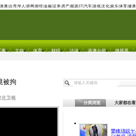
港澳
|
台湾
|
华人
|
侨网
|
财经
|
金融
|
证券
|
房产
|
能源
|
IT
|
汽车
|
游戏
|
文化
|
娱乐
|
体育
|
健康
军事
文娱
体育
财经
访谈
港澳台侨
微视界
境被拘
河北卫视
分类浏览
大家都在看
鐢峰瓙鐚ヤ