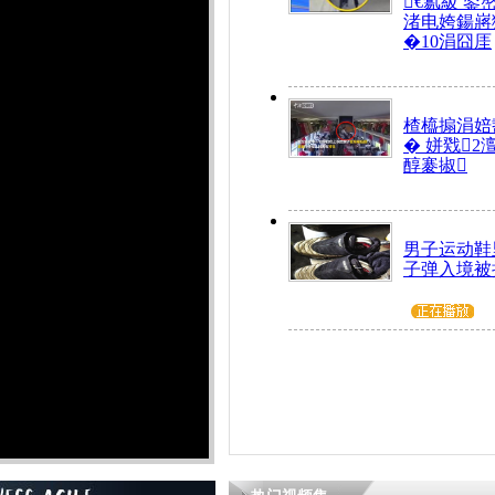
€氱級 鍙
渚电姱鍚嶈
�10涓囧厓
楂橀搧涓婄
� 姘戣2
醇褰掓
男子运动鞋里
子弹入境被