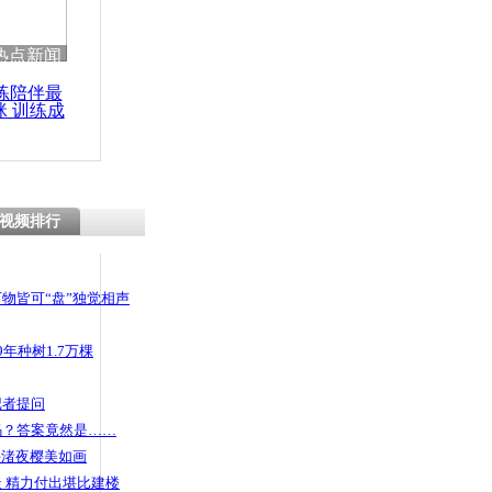
热点新闻
练陪伴最
咪 训练成
功瘦身
视频排行
物皆可“盘”独觉相声
年种树1.7万棵
记者提问
码？答案竟然是……
头渚夜樱美如画
 精力付出堪比建楼