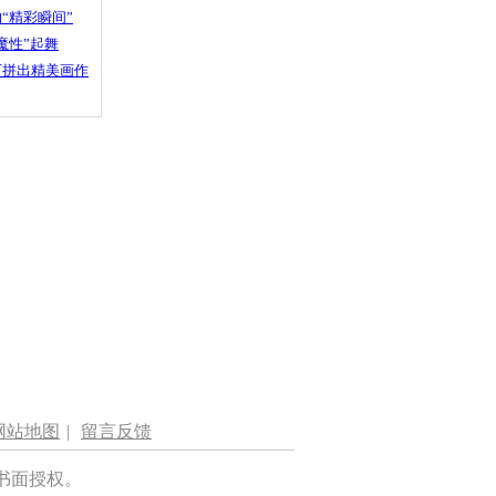
“精彩瞬间”
魔性”起舞
石拼出精美画作
网站地图
|
留言反馈
书面授权。