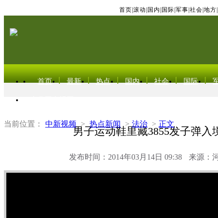
首页
|
滚动
|
国内
|
国际
|
军事
|
社会
|
地方
|
首页
最新
热点
国内
社会
国际
东北亚电视网
当前位置：
中新视频
>
热点新闻
>
法治
>
正文
男子运动鞋里藏3855发子弹入
发布时间：2014年03月14日 09:38
来源：