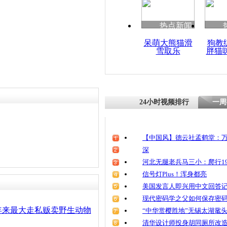
热点新闻
呆萌大熊猫滑
狗教
雪取乐
胖猫
24小时视频排行
一周
【中国风】德云社孟鹤堂：万
深
河北无腿老兵马三小：爬行19
信号灯Plus！浑身都亮
美国发言人即兴用中文回答
现代密码学之父如何保存密
年来最大走私贩卖野生动物
“中华赏樱胜地”无锡太湖鼋
清华设计师投身胡同厕所改造