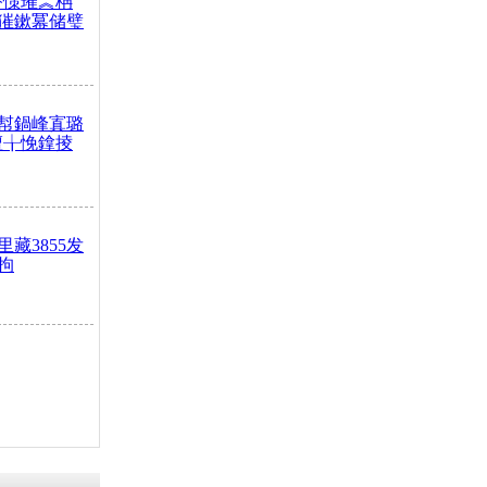
嶅憡璀︽柟
獕鏉冪储璧
幇鍋峰寘璐
澶╁悗鎿掕
藏3855发
拘