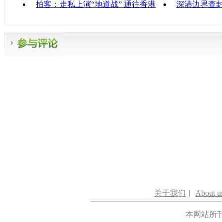
拍客：走私上演“地道战” 通往香港
深港边界查封
关于我们
|
About u
本网站所