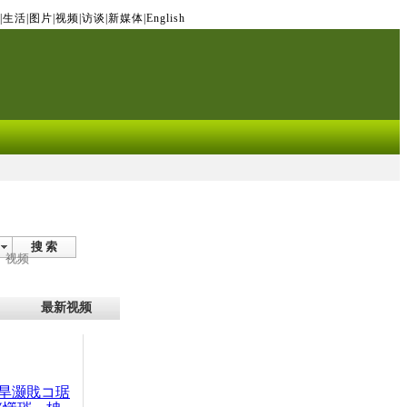
|
生活
|
图片
|
视频
|
访谈
|
新媒体
|
English
搜 索
视频
最新视频
旱灏戝コ琚