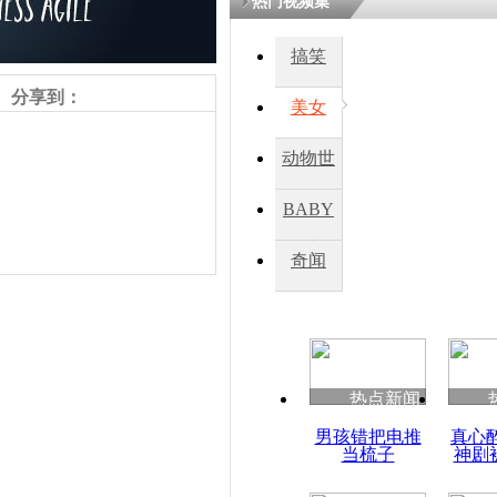
热门视频集
搞笑
分享到：
美女
动物世
界
BABY
秀
奇闻
责任编辑：【
杜海涛
】
热点新闻
男孩错把电推
真心
当梳子
神剧