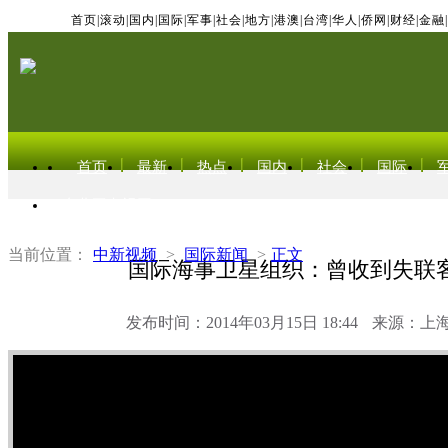
首页
|
滚动
|
国内
|
国际
|
军事
|
社会
|
地方
|
港澳
|
台湾
|
华人
|
侨网
|
财经
|
金融
|
首页
最新
热点
国内
社会
国际
东北亚电视网
当前位置：
中新视频
>
国际新闻
>
正文
国际海事卫星组织：曾收到失联
发布时间：2014年03月15日 18:44
来源：上