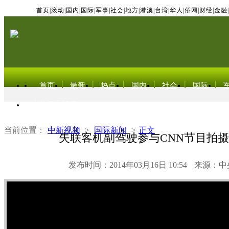
首页
|
滚动
|
国内
|
国际
|
军事
|
社会
|
地方
|
港澳
|
台湾
|
华人
|
侨网
|
财经
|
金融
|
首页
最新
热点
国内
社会
国际
东北亚电视网
当前位置：
中新视频
>
国际新闻
>
正文
失联客机副驾驶参与CNN节目拍
发布时间：2014年03月16日 10:54
来源：中