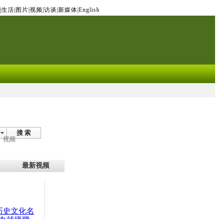
|
生活
|
图片
|
视频
|
访谈
|
新媒体
|
English
搜 索
视频
最新视频
：历史文化名