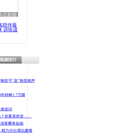
 哀思悼忠
热点新闻
练陪伴最
咪 训练成
功瘦身
皮制定标准
吐槽
视频排行
物皆可“盘”独觉相声
年种树1.7万棵
记者提问
码？答案竟然是……
头渚夜樱美如画
 精力付出堪比建楼