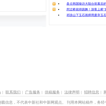
盘点韩国瑜访大陆台前幕后的
想过桥就得跳舞！游客上桥“
祁连山下玉石画师用废弃玉
s
|
联系我们
|
广告服务
|
供稿服务
|
法律声明
|
招聘信息
|
刊载信息，不代表中新社和中新网观点。 刊用本网站稿件，务经