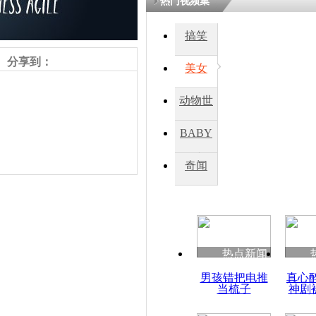
热门视频集
搞笑
四川一精神
病发持大锤
分享到：
美女
动物世
探访传承四
俗：近万民
界
BABY
英省亲送行
秀
奇闻
小伙骑车逆
崩溃 网上
因
责任编辑：【
周雨辰
】
热点新闻
四川兴文苗
男孩错把电推
真心
度苗族花山
当梳子
神剧