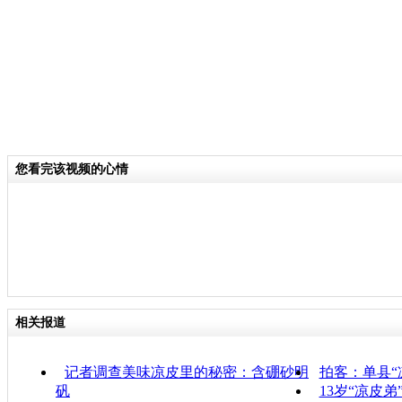
您看完该视频的心情
相关报道
记者调查美味凉皮里的秘密：含硼砂明
拍客：单县“
矾
13岁“凉皮