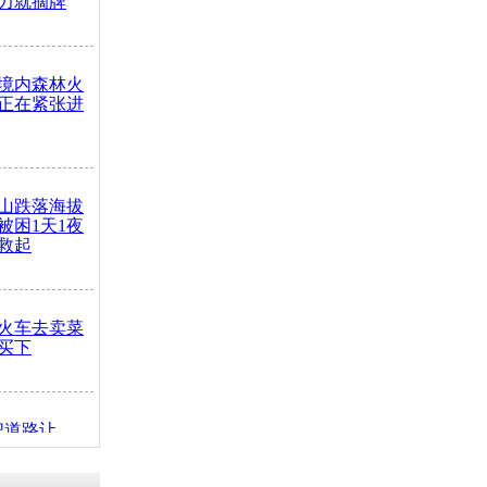
力就摘牌
境内森林火
正在紧张进
山跌落海拔
崖被困1天1夜
救起
火车去卖菜
买下
把道路让
突发疾病交