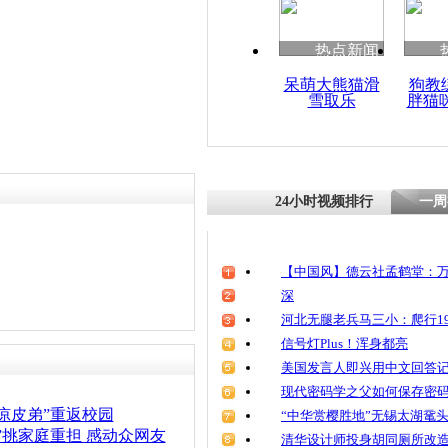
清明祭英烈
魂
热点新闻
呆萌大熊猫滑
狗教
雪取乐
胖猫
陕西将为凉
网友有赞有
24小时视频排行
一周
【中国风】德云社孟鹤堂：万
深
河北无腿老兵马三小：爬行19
信号灯Plus！浑身都亮
美国发言人即兴用中文回答
现代密码学之父如何保存密
凉皮弟”重返校园
“中华赏樱胜地”无锡太湖鼋
弟”挑家庭重担 感动众网友
清华设计师投身胡同厕所改造