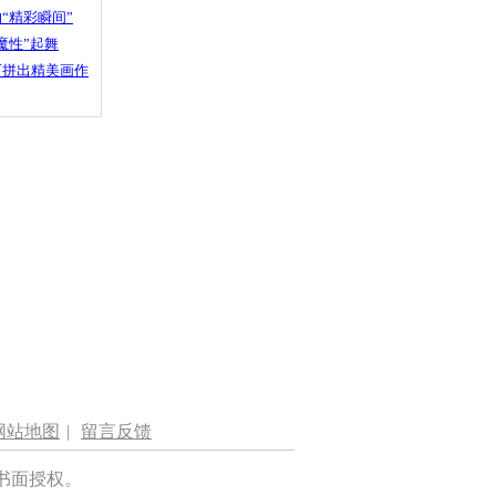
“精彩瞬间”
魔性”起舞
石拼出精美画作
网站地图
|
留言反馈
书面授权。