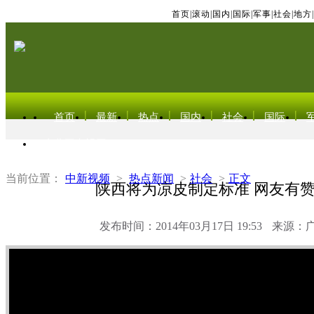
首页
|
滚动
|
国内
|
国际
|
军事
|
社会
|
地方
|
首页
最新
热点
国内
社会
国际
东北亚电视网
当前位置：
中新视频
>
热点新闻
>
社会
>
正文
陕西将为凉皮制定标准 网友有
发布时间：2014年03月17日 19:53
来源：