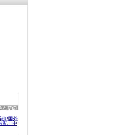
残疾男子因
砸银行
千年传统习
众为娥皇女
行被查情绪
回答崩溃原
热点新闻
乡上万人欢
醉倒!国外
节
被配上中
国民乐