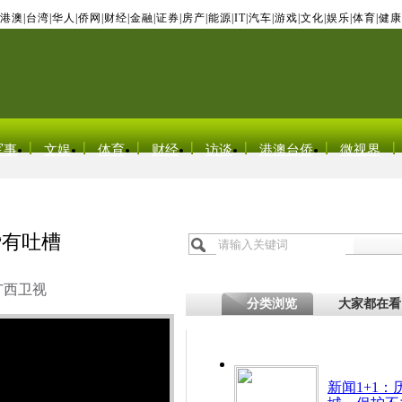
港澳
|
台湾
|
华人
|
侨网
|
财经
|
金融
|
证券
|
房产
|
能源
|
IT
|
汽车
|
游戏
|
文化
|
娱乐
|
体育
|
健康
军事
文娱
体育
财经
访谈
港澳台侨
微视界
赞有吐槽
广西卫视
分类浏览
大家都在看
新闻1+1