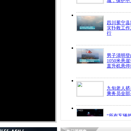
城，保护不
四川冕宁县
灾扑救工作
行
男子清明登
1050米悬
直升机悬停
九旬老人挤
乘务员全部
“所有车辆
开！”儿童
警急速救助