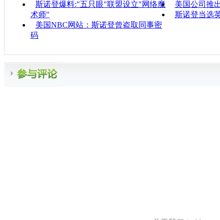
斯诺登爆料:"五只眼"联盟设立"网络魔
美国公司推出
术师"
斯诺登当选
美国NBC网站：斯诺登曾盗取同事密
码