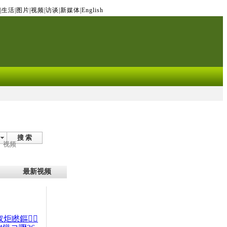
|
生活
|
图片
|
视频
|
访谈
|
新媒体
|
English
搜 索
视频
最新视频
杈炬矁鏂