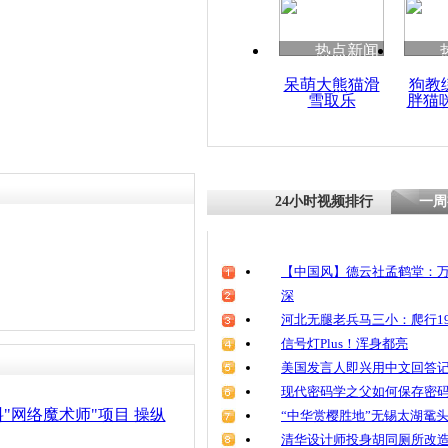
热点新闻
呆萌大熊猫滑
狗教
雪取乐
胖猫
24小时视频排行
一周
【中国风】德云社孟鹤堂：万
深
河北无腿老兵马三小：爬行19
信号灯Plus！浑身都亮
美国发言人即兴用中文回答
现代密码学之父如何保存密
"网络魔术师"项目 操纵
“中华赏樱胜地”无锡太湖鼋
清华设计师投身胡同厕所改造