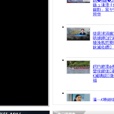
鍧�6鏈�2
鏃ュ湪澶╂
鍚勯」宸ヤ
辩华
缇庡浗涓嬪
哄摢鑸紵
獊浼氬惁寮
鈥滅伀鑽
鍔犳嬁澶ф
欒垷鑺傞
€滅唺鐚
禌
瀛﹁€咃細
€间笢鍗椾
解€滆劚閽
姪鎺ㄤ腑鍥