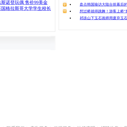
斯诺登玩偶 售价99美金
盘点韩国瑜访大陆台前幕后的
英国格拉斯哥大学学生校长
想过桥就得跳舞！游客上桥“
祁连山下玉石画师用废弃玉