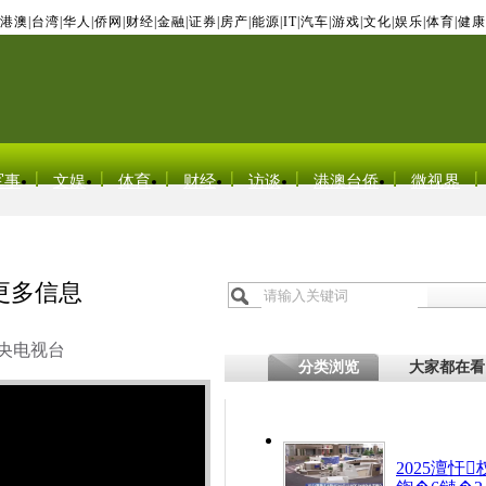
港澳
|
台湾
|
华人
|
侨网
|
财经
|
金融
|
证券
|
房产
|
能源
|
IT
|
汽车
|
游戏
|
文化
|
娱乐
|
体育
|
健康
军事
文娱
体育
财经
访谈
港澳台侨
微视界
更多信息
央电视台
分类浏览
大家都在看
2025澶忓