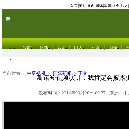
首页
|
滚动
|
国内
|
国际
|
军事
|
社会
|
地方
|
首页
最新
热点
国内
社会
国际
东北亚电视网
当前位置：
中新视频
>
国际新闻
>
正文
斯诺登视频演讲：我肯定会披露
发布时间：2014年03月20日 09:37
来源：中