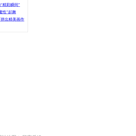
“精彩瞬间”
魔性”起舞
石拼出精美画作