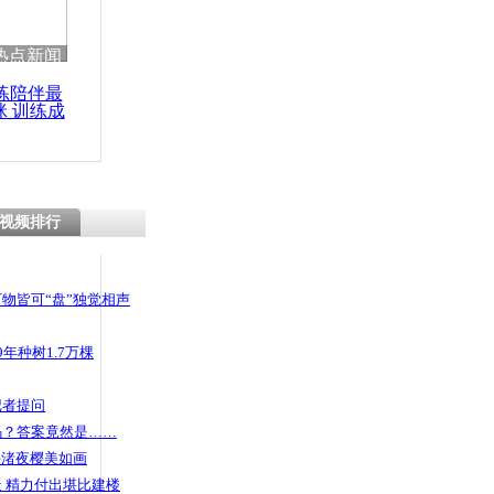
热点新闻
练陪伴最
咪 训练成
功瘦身
视频排行
物皆可“盘”独觉相声
年种树1.7万棵
记者提问
码？答案竟然是……
头渚夜樱美如画
 精力付出堪比建楼