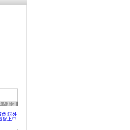
涓ㄥ浗闄呰
褰圭┖鍐涗
-10CE缁
妫€楠岋紝
浗鍏虫敞涓
演讲：我肯
多信息
热点新闻
醉倒!国外
被配上中
国民乐