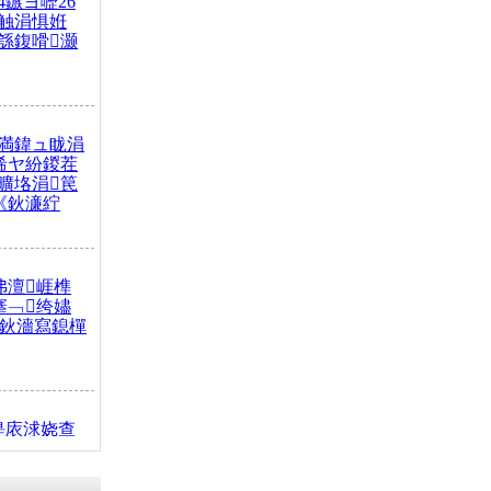
4鏃ヨ嚦26
触涓惧姙
綔鍑嗗灏
満鍏ュ眬涓
浠ヤ紛鍐茬
曠垎涓笢
《鈥濓紵
弗澶崕榫
搴﹁绔嬧
澂鈥濇寫鎴樿
缇庡浗娆查
簹涓庝腑鍥
┾€濓紝鍙嶅
解€斾笢鐩