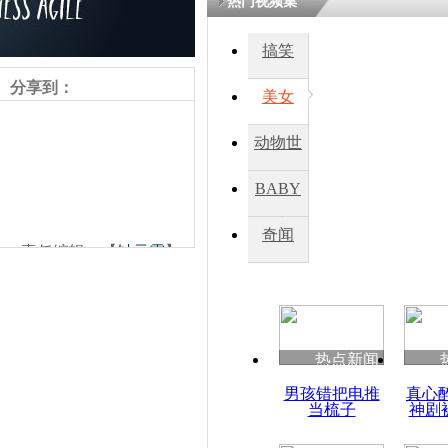
热门视频集
熷悎浣� 
瘑灞€
搞笑
分享到：
美女
娉板浗閫€
笂灏嗭細姝�
动物世
忓彈瀹炴垬
鍚稿紩澶氬
界
ㄤ笘鐣岃
BABY
秀
奇闻
责任编辑：【
钟元霞
】
斯诺登视频
定会披露更
热点新闻
男孩错把电推
真心
当梳子
神剧