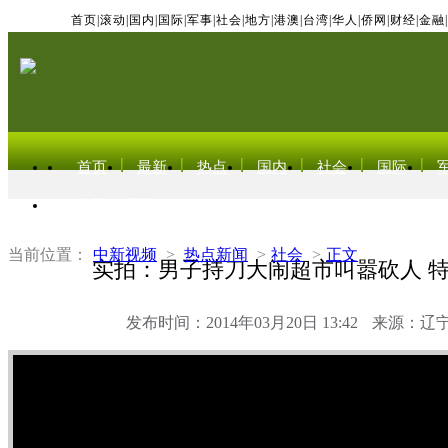
首页
|
滚动
|
国内
|
国际
|
军事
|
社会
|
地方
|
港澳
|
台湾
|
华人
|
侨网
|
财经
|
金融
|
首页
最新
热点
国内
社会
国际
东北亚电视网
当前位置：
中新视频
>
热点新闻
>
社会
>
正文
实拍：男子持刀大闹超市叫嚣砍人 
发布时间：2014年03月20日 13:42
来源：辽