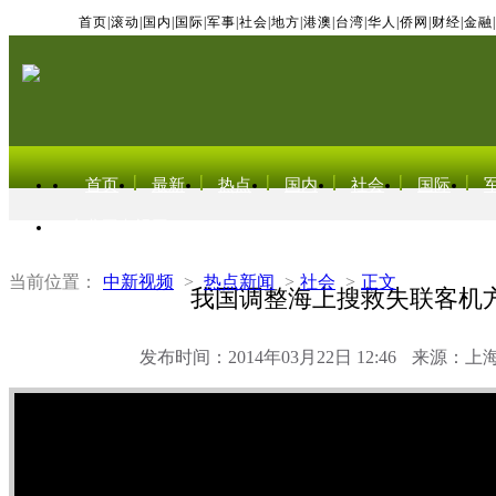
首页
|
滚动
|
国内
|
国际
|
军事
|
社会
|
地方
|
港澳
|
台湾
|
华人
|
侨网
|
财经
|
金融
|
首页
最新
热点
国内
社会
国际
东北亚电视网
当前位置：
中新视频
>
热点新闻
>
社会
>
正文
我国调整海上搜救失联客机
发布时间：2014年03月22日 12:46
来源：上