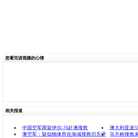
您看完该视频的心情
相关报道
中国空军两架伊尔-76赴澳搜救
澳大利亚派5
澳空军：疑似物体所在海域搜救仍无进
马方称搜救