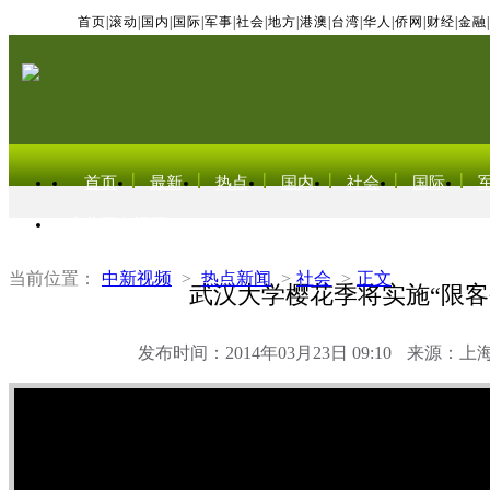
首页
|
滚动
|
国内
|
国际
|
军事
|
社会
|
地方
|
港澳
|
台湾
|
华人
|
侨网
|
财经
|
金融
|
首页
最新
热点
国内
社会
国际
东北亚电视网
当前位置：
中新视频
>
热点新闻
>
社会
>
正文
武汉大学樱花季将实施“限客
发布时间：2014年03月23日 09:10
来源：上