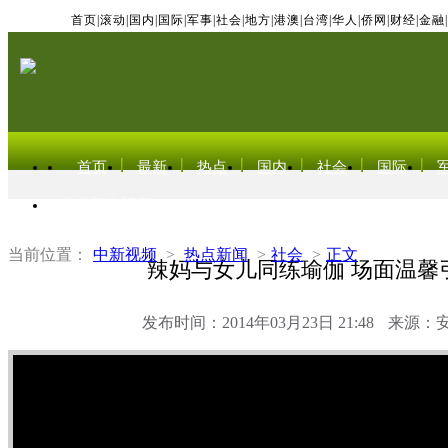
首页
|
滚动
|
国内
|
国际
|
军事
|
社会
|
地方
|
港澳
|
台湾
|
华人
|
侨网
|
财经
|
金融
|
首页
最新
热点
国内
社会
国际
东北亚电视网
当前位置：
中新视频
>
热点新闻
>
社会
>
正文
辣妈与女儿同练瑜伽 场面温馨
发布时间：2014年03月23日 21:48
来源：