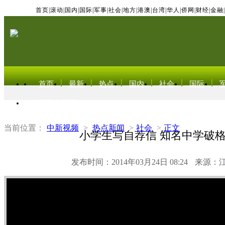
首页
|
滚动
|
国内
|
国际
|
军事
|
社会
|
地方
|
港澳
|
台湾
|
华人
|
侨网
|
财经
|
金融
|
首页
最新
热点
国内
社会
国际
东北亚电视网
当前位置：
中新视频
>
热点新闻
>
社会
>
正文
小学生写自荐信 知名中学破
发布时间：2014年03月24日 08:24
来源：