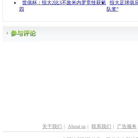
世俱杯：恒大2比3不敌米内罗竞技获第
恒大足球俱
四
队奖”
关于我们
|
About us
|
联系我们
|
广告服务