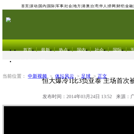
首页
|
滚动
|
国内
|
国际
|
军事
|
社会
|
地方
|
港澳
|
台湾
|
华人
|
侨网
|
财经
|
金融
|
首页
最新
热点
国内
社会
国际
东北亚电视网
当前位置：
中新视频
>
体坛风云
>
足球
>
正文
恒大爆冷1比3负亚泰 主场首次
发布时间：2014年03月24日 13:52
来源：