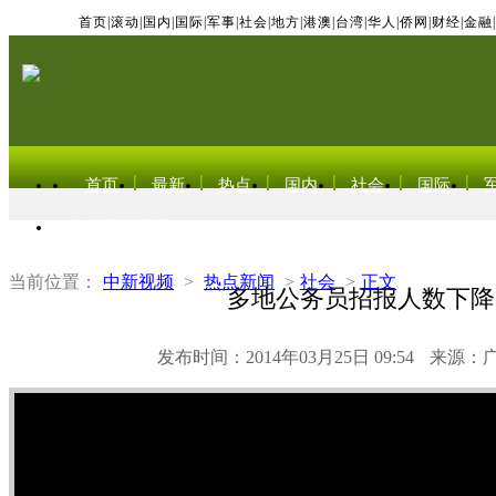
首页
|
滚动
|
国内
|
国际
|
军事
|
社会
|
地方
|
港澳
|
台湾
|
华人
|
侨网
|
财经
|
金融
|
首页
最新
热点
国内
社会
国际
东北亚电视网
当前位置：
中新视频
>
热点新闻
>
社会
>
正文
多地公务员招报人数下降
发布时间：2014年03月25日 09:54
来源：