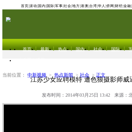
首页
|
滚动
|
国内
|
国际
|
军事
|
社会
|
地方
|
港澳
|
台湾
|
华人
|
侨网
|
财经
|
金融
|
首页
最新
热点
国内
社会
国际
东北亚电视网
当前位置：
中新视频
>
热点新闻
>
社会
>
正文
江苏少女应聘模特 遭色狼摄影师威
发布时间：2014年03月25日 13:42
来源：