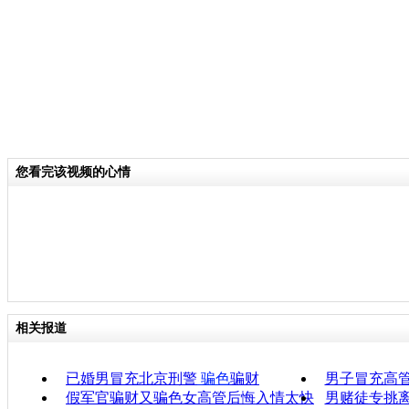
您看完该视频的心情
相关报道
已婚男冒充北京刑警
骗色
骗财
男子冒充高管
假军官骗财又骗色女高管后悔入情太快
男赌徒专挑离