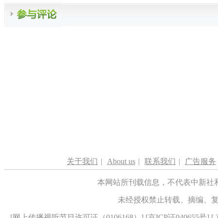
关于我们
|
About us
|
联系我们
|
广告服务
本网站所刊载信息，不代表中新社
未经授权禁止转载、摘编、
[
网上传播视听节目许可证（0106168）
] [
京ICP证040655号
] 