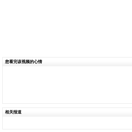
马来西亚。
关键词：
分类名称：
热点新闻
马航飞北京飞机失联
标签：
专题：
马来西亚航空一载239人飞机失去联系
您看完该视频的心情
责任
相关报道