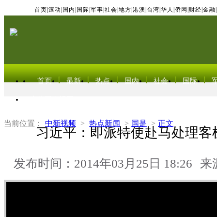
首页
|
滚动
|
国内
|
国际
|
军事
|
社会
|
地方
|
港澳
|
台湾
|
华人
|
侨网
|
财经
|
金融
|
首页
最新
热点
国内
社会
国际
东北亚电视网
当前位置：
中新视频
>
热点新闻
>
国是
>
正文
习近平：即派特使赴马处理客
发布时间：2014年03月25日 18:26
来