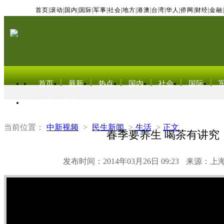
首页
|
滚动
|
国内
|
国际
|
军事
|
社会
|
地方
|
港澳
|
台湾
|
华人
|
侨网
|
财经
|
金融
|
首页
最新
热点
国内
社会
国际
东北亚电视网
当前位置：
中新视频
>
民生新闻
>
生活
>
正文
春季要养生 喝茶有讲究
发布时间：2014年03月26日 09:23
来源：上