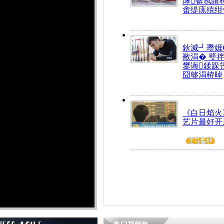
庨锛氬皬
畬缇庣殑绀
鈥滅┛瓒娾
敾涓� 璧
鐢诲鍒跺
囧够涓栫晫
《白日焰火
艺片最好开