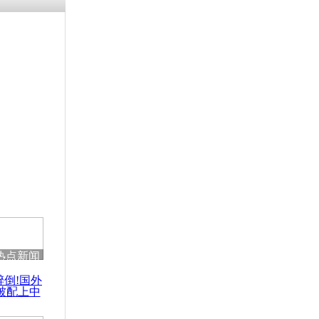
热点新闻
醉倒!国外
被配上中
国民乐