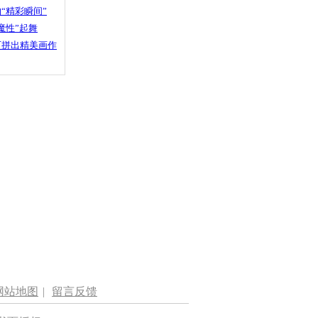
“精彩瞬间”
魔性”起舞
石拼出精美画作
网站地图
|
留言反馈