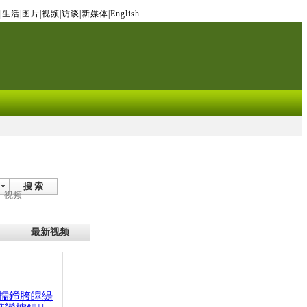
|
生活
|
图片
|
视频
|
访谈
|
新媒体
|
English
搜 索
视频
最新视频
檽鍗胯皥缇