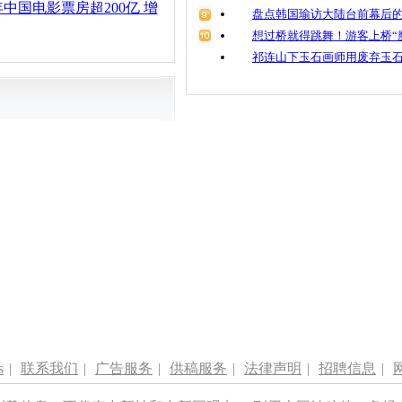
中国电影票房超200亿 增
盘点韩国瑜访大陆台前幕后的
想过桥就得跳舞！游客上桥“
祁连山下玉石画师用废弃玉
s
|
联系我们
|
广告服务
|
供稿服务
|
法律声明
|
招聘信息
|