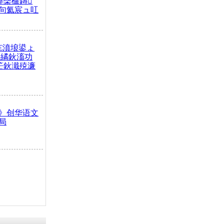
榫欒櫨鏄
句氦宸ュ叿
€濆埌鍙ょ
拌繘鈥滀功
笀鈥濈殑濂
》创华语文
局