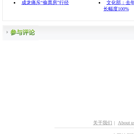
成龙痛斥“偷票房”行径
文化部：去年
长幅度100%
关于我们
|
About u