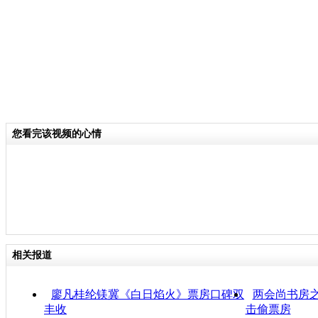
您看完该视频的心情
相关报道
廖凡桂纶镁冀《白日焰火》票房口碑双
两会尚书房之
丰收
击偷票房