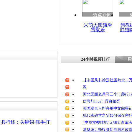
热点新闻
呆萌大熊猫滑
狗教
雪取乐
胖猫
24小时视频排行
一周
【中国风】德云社孟鹤堂：万
深
河北无腿老兵马三小：爬行19
信号灯Plus！浑身都亮
美国发言人即兴用中文回答
现代密码学之父如何保存密
兵行线：关键词-联手打
“中华赏樱胜地”无锡太湖鼋
清华设计师投身胡同厕所改造