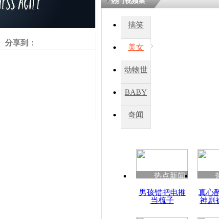
热门视频集
搞笑
分享到：
美女
动物世
界
BABY
秀
奇闻
责任编辑：【
王祎
】
热点新闻
男孩错把电推
真心
当梳子
神剧