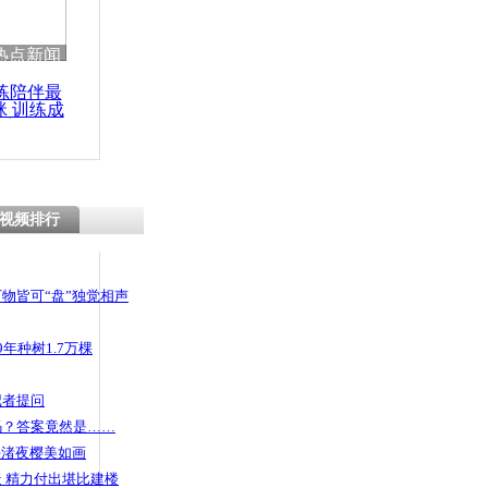
热点新闻
练陪伴最
咪 训练成
功瘦身
视频排行
物皆可“盘”独觉相声
年种树1.7万棵
记者提问
码？答案竟然是……
头渚夜樱美如画
 精力付出堪比建楼