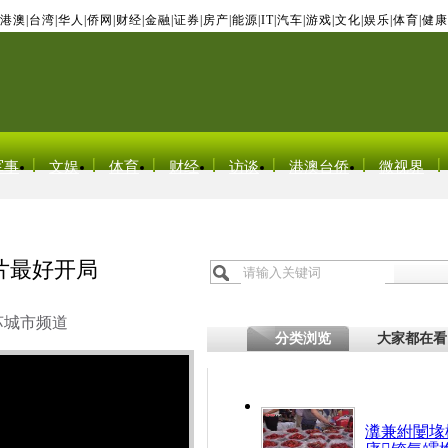
港澳
|
台湾
|
华人
|
侨网
|
财经
|
金融
|
证券
|
房产
|
能源
|
IT
|
汽车
|
游戏
|
文化
|
娱乐
|
体育
|
健康
军事
文娱
体育
财经
访谈
港澳台侨
微视界
片最好开局
苏城市频道
分类浏览
大家都在看
瀵兼紨闄堟