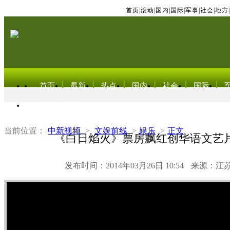
首页
|
滚动
|
国内
|
国际
|
军事
|
社会
|
地方
|
首页
最新
热点
国内
社会
国际
东北亚电视网
当前位置：
中新视频
>
文娱前线
>
娱乐
>
正文
《白日焰火》票房飘红创华语文艺
发布时间：2014年03月26日 10:54
来源：江