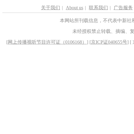
关于我们
|
About us
|
联系我们
|
广告服务
本网站所刊载信息，不代表中新社
未经授权禁止转载、摘编、
[
网上传播视听节目许可证（0106168）
] [
京ICP证040655号
] 