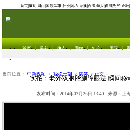
首页
|
滚动
|
国内
|
国际
|
军事
|
社会
|
地方
|
港澳
|
台湾
|
华人
|
侨网
|
财经
|
金融
|
首页
最新
热点
国内
社会
国际
东北亚电视网
当前位置：
中新视频
>
轻松一刻
>
搞笑
>
正文
实拍：老外双胞胎施障眼法 瞬间移
发布时间：2014年03月26日 13:40
来源：上