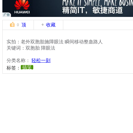
顶
收藏
0
实拍：老外双胞胎施障眼法 瞬间移动整蛊路人
关键词：双胞胎 障眼法
分类名称：
轻松一刻
搞笑
标签：