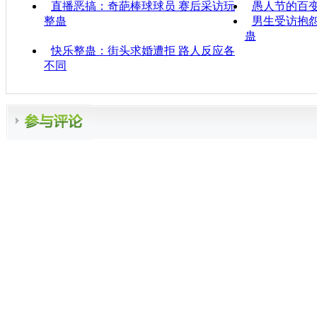
直播恶搞：奇葩棒球球员 赛后采访玩
愚人节的百
整蛊
男生受访抱
蛊
快乐整蛊：街头求婚遭拒 路人反应各
不同