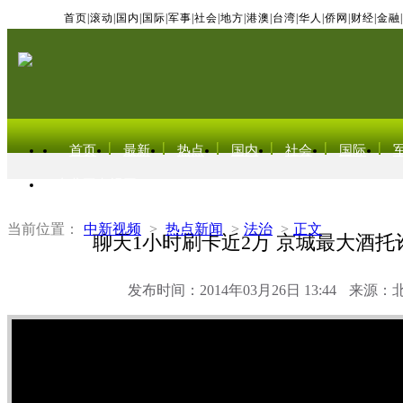
首页
|
滚动
|
国内
|
国际
|
军事
|
社会
|
地方
|
港澳
|
台湾
|
华人
|
侨网
|
财经
|
金融
|
首页
最新
热点
国内
社会
国际
东北亚电视网
当前位置：
中新视频
>
热点新闻
>
法治
>
正文
聊天1小时刷卡近2万 京城最大酒托
发布时间：2014年03月26日 13:44
来源：