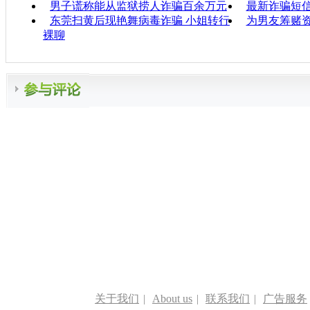
男子谎称能从监狱捞人诈骗百余万元
最新诈骗短
东莞扫黄后现艳舞病毒诈骗 小姐转行
为男友筹赌资
裸聊
关于我们
|
About us
|
联系我们
|
广告服务