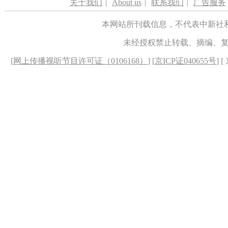
关于我们
|
About us
|
联系我们
|
广告服务
本网站所刊载信息，不代表中新社
未经授权禁止转载、摘编、
[
网上传播视听节目许可证（0106168）
] [
京ICP证040655号
] 