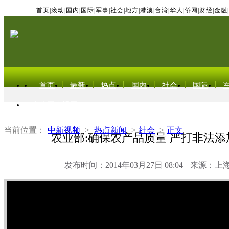
首页
|
滚动
|
国内
|
国际
|
军事
|
社会
|
地方
|
港澳
|
台湾
|
华人
|
侨网
|
财经
|
金融
|
首页
最新
热点
国内
社会
国际
东北亚电视网
当前位置：
中新视频
>
热点新闻
>
社会
>
正文
农业部:确保农产品质量 严打非法
发布时间：2014年03月27日 08:04
来源：上